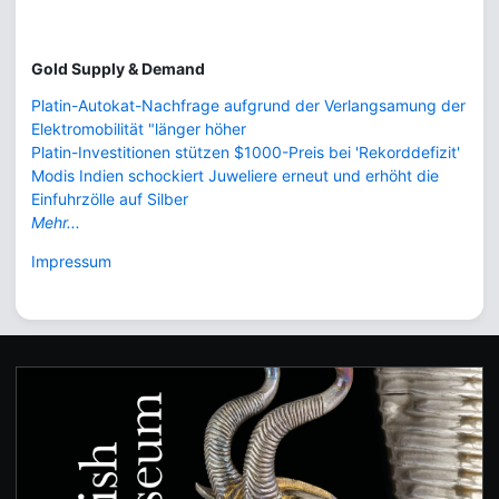
Gold Supply & Demand
Platin-Autokat-Nachfrage aufgrund der Verlangsamung der
Elektromobilität "länger höher
Platin-Investitionen stützen $1000-Preis bei 'Rekorddefizit'
Modis Indien schockiert Juweliere erneut und erhöht die
Einfuhrzölle auf Silber
Mehr...
Impressum