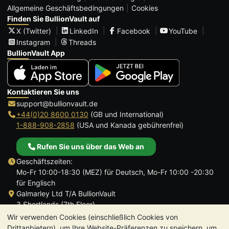
Allgemeine Geschäftsbedingungen
Cookies
Finden Sie BullionVault auf
X (Twitter)
LinkedIn
Facebook
YouTube
Instagram
Threads
BullionVault App
Kontaktieren Sie uns
support@bullionvault.de
+44(0)20 8600 0130
(GB und International)
1-888-908-2858
(USA und Kanada gebührenfrei)
Rufen Sie uns über das Web an
Geschäftszeiten:
Mo-Fr 10:00-18:30 (MEZ) für Deutsch, Mo-Fr 10:00 -20:30
für Englisch
Galmarley Ltd T/A BullionVault
3 Shortlands (7th Floor)
Hammersmith
Wir verwenden Cookies (einschließlich Cookies von
London
Drittanbietern), um Ihre Website-Präferenzen zu speichern, um