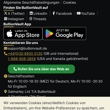
Allgemeine Geschäftsbedingungen
Cookies
Finden Sie BullionVault auf
X (Twitter)
LinkedIn
Facebook
YouTube
Instagram
Threads
BullionVault App
Kontaktieren Sie uns
support@bullionvault.de
+44(0)20 8600 0130
(GB und International)
1-888-908-2858
(USA und Kanada gebührenfrei)
Rufen Sie uns über das Web an
Geschäftszeiten:
Mo-Fr 10:00-18:30 (MEZ) für Deutsch, Mo-Fr 10:00 -20:30
für Englisch
Galmarley Ltd T/A BullionVault
3 Shortlands (7th Floor)
Hammersmith
Wir verwenden Cookies (einschließlich Cookies von
London
Drittanbietern), um Ihre Website-Präferenzen zu speichern, um