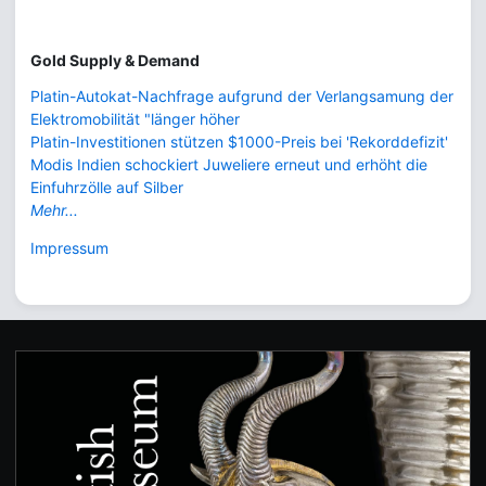
Gold Supply & Demand
Platin-Autokat-Nachfrage aufgrund der Verlangsamung der
Elektromobilität "länger höher
Platin-Investitionen stützen $1000-Preis bei 'Rekorddefizit'
Modis Indien schockiert Juweliere erneut und erhöht die
Einfuhrzölle auf Silber
Mehr...
Impressum