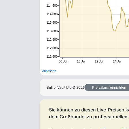
114.500
114.000
113.500
113.000
112.500
112.000
111.500
08 Jul
10 Jul
12 Jul
14 Jul
Anpassen
BullionVault Ltd ©
2026
Preisalarm einrichten
Sie können zu diesen Live-Preisen k
dem Großhandel zu professionellen