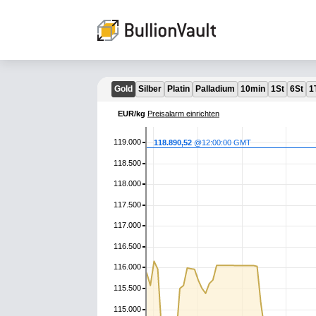
Gold
Silber
Platin
Palladium
10min
1St
6St
1
EUR/kg
Preisalarm einrichten
119.000
118.890,52
@14:06:42 GMT
118.500
118.000
117.500
117.000
116.500
116.000
115.500
115.000