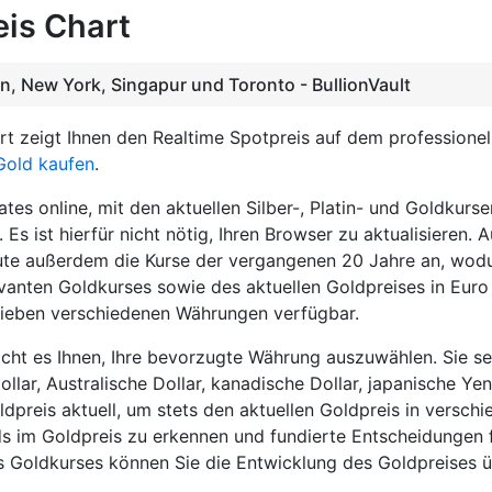
eis Chart
on, New York, Singapur und Toronto - BullionVault
art zeigt Ihnen den Realtime Spotpreis auf dem professione
Gold kaufen
.
tes online, mit den aktuellen Silber-, Platin- und Goldkurs
 Es ist hierfür nicht nötig, Ihren Browser zu aktualisieren.
ute außerdem die Kurse der vergangenen 20 Jahre an, wodu
evanten Goldkurses sowie des aktuellen Goldpreises in Euro 
n sieben verschiedenen Währungen verfügbar.
icht es Ihnen, Ihre bevorzugte Währung auszuwählen. Sie 
lar, Australische Dollar, kanadische Dollar, japanische Ye
ldpreis aktuell, um stets den aktuellen Goldpreis in versc
ds im Goldpreis zu erkennen und fundierte Entscheidungen fü
des Goldkurses können Sie die Entwicklung des Goldpreises