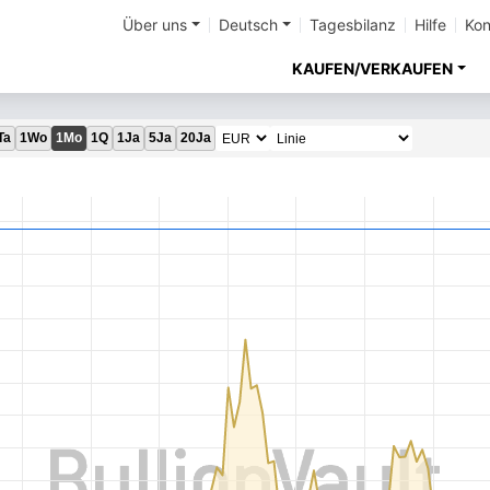
Über uns
Deutsch
Tagesbilanz
Hilfe
Kon
KAUFEN/VERKAUFEN
Ta
1Wo
1Mo
1Q
1Ja
5Ja
20Ja