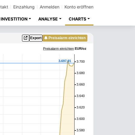
takt
Einzahlung
Anmelden
Konto eröffnen
INVESTITION
ANALYSE
CHARTS
Export
Preisalarm einrichten
Preisalarm einrichten
EUR/oz
3.697,91
3.700
3.680
3.660
3.640
3.620
3.600
3.580