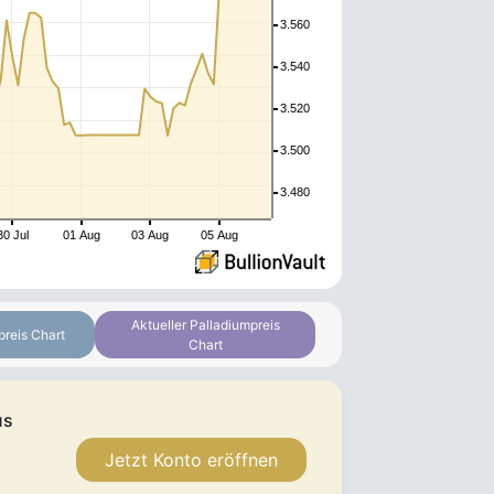
3.560
3.540
3.520
3.500
3.480
30 Jul
01 Aug
03 Aug
05 Aug
Aktueller Palladiumpreis
preis Chart
Chart
us
Jetzt Konto eröffnen