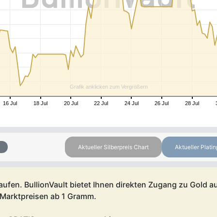
Grafik anklicken zum Vergrößern
16 Jul
18 Jul
20 Jul
22 Jul
24 Jul
26 Jul
28 Jul
Aktueller Silberpreis Chart
Aktueller Platin
aufen. BullionVault bietet Ihnen direkten Zugang zu Gold a
 Marktpreisen ab 1 Gramm.