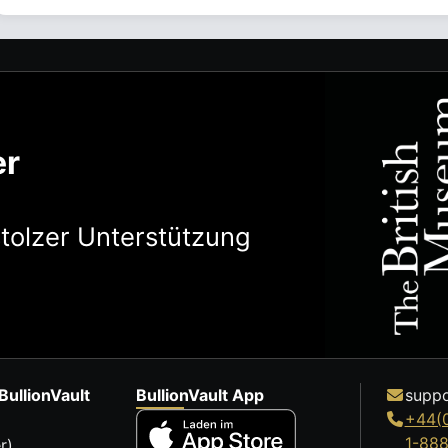
er
stolzer Unterstützung
BullionVault
BullionVault App
suppo
+44(
1-88
r)