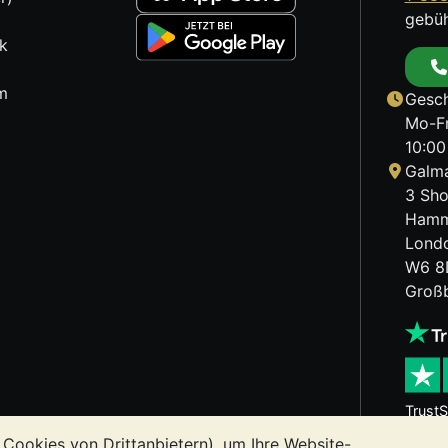
gebüh
k
m
Gesch
Mo-Fr
10:00
Galma
3 Sho
Hamm
Lond
W6 8
Großb
TrustS
 Cookies von Drittanbietern), um Ihre Website-