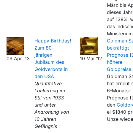
März bis Ap
dieses Jahr
auf 138%, w
das indisch
Ministerium
Happy Birthday!
Goldman S
Zum 80-
bekräftigt
jährigen
Prognose f
09 Apr '13
10 Mai '12
Jubiläum des
höhere
Goldverbots in
Goldpreise
den USA
Goldman S
Quantitative
hat erneut 
Lockerung im
6-Monats-
Stil von 1933
Prognose f
und unter
den
Goldpr
Androhung von
ei $1840 pr
10 Jahren
Unze wiede
Gefängnis