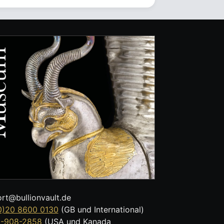
rt@bullionvault.de
0)20 8600 0130
(GB und International)
8-908-2858
(USA und Kanada