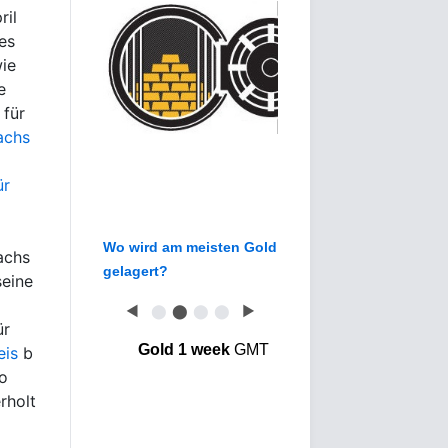
ril
es
ie
e
 für
achs
ür
Wo wird am meisten Gold
achs
gelagert?
seine
◀
⬤
⬤
⬤
⬤
▶
ür
Gold 1 week
GMT
eis
b
o
rholt