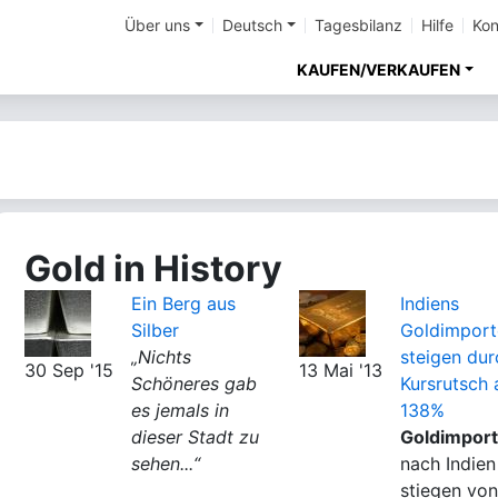
Über uns
Deutsch
Tagesbilanz
Hilfe
Kon
KAUFEN/VERKAUFEN
Gold in History
Ein Berg aus
Indiens
Silber
Goldimport
„Nichts
steigen dur
30 Sep '15
13 Mai '13
Schöneres gab
Kursrutsch 
es jemals in
138%
dieser Stadt zu
Goldimpor
sehen...“
nach Indien
stiegen von