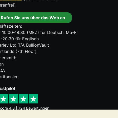
renfrei)
Rufen Sie uns über das Web an
äftszeiten:
 10:00-18:30 (MEZ) für Deutsch, Mo-Fr
 -20:30 für Englisch
rley Ltd T/A BullionVault
rtlands (7th Floor)
ersmith
on
DA
ritannien
core 4.8 | 724 Bewertungen