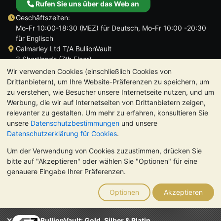
Rufen Sie uns über das Web an
Geschäftszeiten:
Mo-Fr 10:00-18:30 (MEZ) für Deutsch, Mo-Fr 10:00 -20:30
für Englisch
Galmarley Ltd T/A BullionVault
3 Shortlands (7th Floor)
Hammersmith
Wir verwenden Cookies (einschließlich Cookies von
London
Drittanbietern), um Ihre Website-Präferenzen zu speichern, um
W6 8DA
zu verstehen, wie Besucher unsere Internetseite nutzen, und um
Großbritannien
Werbung, die wir auf Internetseiten von Drittanbietern zeigen,
relevanter zu gestalten. Um mehr zu erfahren, konsultieren Sie
unsere
Datenschutzbestimmungen
und unsere
Datenschutzerklärung für Cookies
.
Um der Verwendung von Cookies zuzustimmen, drücken Sie
TrustScore 4.8 | 725 Bewertungen
bitte auf "Akzeptieren" oder wählen Sie "Optionen" für eine
BITTE BEACHTEN SIE:
Der Wert von Edelmetallen kann sowohl
genauere Eingabe Ihrer Präferenzen.
steigen als auch fallen. Historische Trends sind keine Garantie
für zukünftige Preisentwicklungen. Nichts auf den Webseiten
Optionen
Akzeptieren
von BullionVault oder in der Kommunikation stellt eine
Anlageberatung dar. Sie sollten sich von einem Fachmann
beraten lassen, um zu sehen, ob der Besitz von Edelmetallen
BullionVault: Gold, Silber & Platin