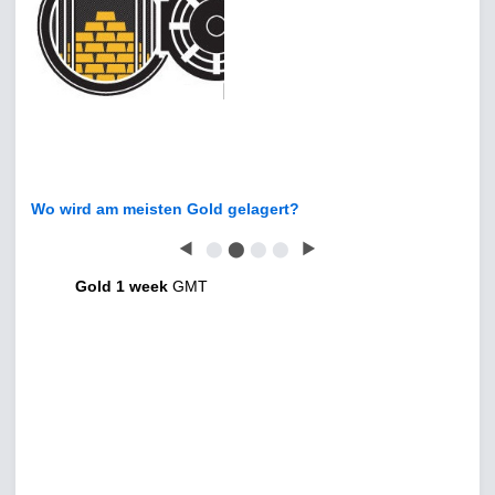
Wo wird am meisten Gold gelagert?
◀
⬤
⬤
⬤
⬤
▶
Gold 1 week
GMT