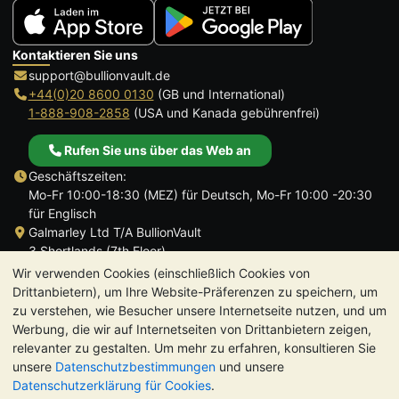
Kontaktieren Sie uns
support@bullionvault.de
+44(0)20 8600 0130
(GB und International)
1-888-908-2858
(USA und Kanada gebührenfrei)
Rufen Sie uns über das Web an
Geschäftszeiten:
Mo-Fr 10:00-18:30 (MEZ) für Deutsch, Mo-Fr 10:00 -20:30
für Englisch
Galmarley Ltd T/A BullionVault
3 Shortlands (7th Floor)
Hammersmith
Wir verwenden Cookies (einschließlich Cookies von
London
Drittanbietern), um Ihre Website-Präferenzen zu speichern, um
W6 8DA
zu verstehen, wie Besucher unsere Internetseite nutzen, und um
Großbritannien
Werbung, die wir auf Internetseiten von Drittanbietern zeigen,
relevanter zu gestalten. Um mehr zu erfahren, konsultieren Sie
unsere
Datenschutzbestimmungen
und unsere
Datenschutzerklärung für Cookies
.