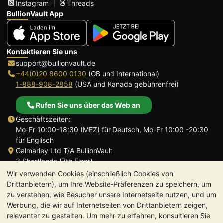
Instagram
Threads
BullionVault App
Kontaktieren Sie uns
support@bullionvault.de
+44(0)20 8600 0130
(GB und International)
1-888-908-2858
(USA und Kanada gebührenfrei)
Rufen Sie uns über das Web an
Geschäftszeiten:
Mo-Fr 10:00-18:30 (MEZ) für Deutsch, Mo-Fr 10:00 -20:30
für Englisch
Galmarley Ltd T/A BullionVault
3 Shortlands (7th Floor)
Hammersmith
Wir verwenden Cookies (einschließlich Cookies von
London
Drittanbietern), um Ihre Website-Präferenzen zu speichern, um
W6 8DA
zu verstehen, wie Besucher unsere Internetseite nutzen, und um
Großbritannien
Werbung, die wir auf Internetseiten von Drittanbietern zeigen,
relevanter zu gestalten. Um mehr zu erfahren, konsultieren Sie