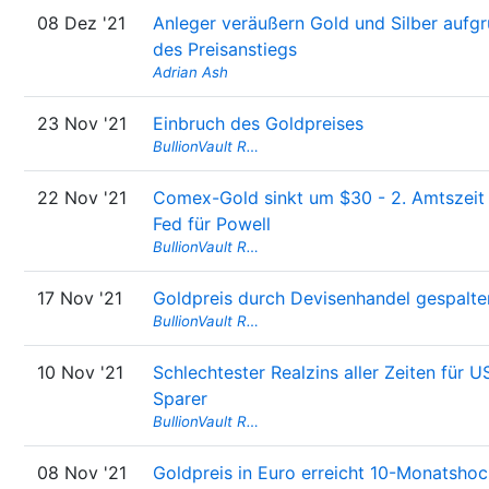
08 Dez '21
Anleger veräußern Gold und Silber aufg
des Preisanstiegs
Adrian Ash
23 Nov '21
Einbruch des Goldpreises
BullionVault R…
22 Nov '21
Comex-Gold sinkt um $30 - 2. Amtszeit
Fed für Powell
BullionVault R…
17 Nov '21
Goldpreis durch Devisenhandel gespalte
BullionVault R…
10 Nov '21
Schlechtester Realzins aller Zeiten für U
Sparer
BullionVault R…
08 Nov '21
Goldpreis in Euro erreicht 10-Monatsho