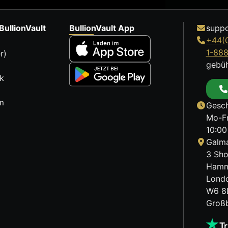
BullionVault
BullionVault App
suppo
+44(
1-88
r)
gebüh
k
m
Gesch
Mo-Fr
10:00
Galma
3 Sho
Hamm
Lond
W6 8
Großb