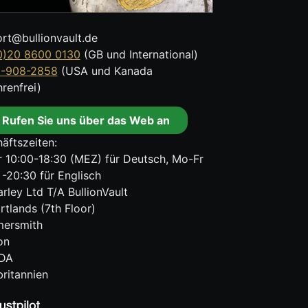
rt@bullionvault.de
0)20 8600 0130
(GB und International)
8-908-2858
(USA und Kanada
renfrei)
Rufen Sie uns über das Web an
äftszeiten:
 10:00-18:30 (MEZ) für Deutsch, Mo-Fr
 -20:30 für Englisch
rley Ltd T/A BullionVault
rtlands (7th Floor)
ersmith
on
DA
ritannien