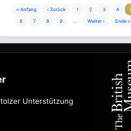
« Anfang
‹ Zurück
1
2
3
4
6
7
8
9
…
Weiter ›
Ende »
er
stolzer Unterstützung