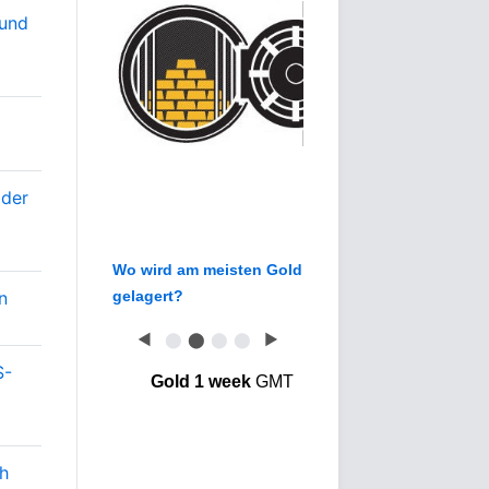
rund
 der
Wo wird am meisten Gold
n
gelagert?
◀
⬤
⬤
⬤
⬤
▶
S-
Gold 1 week
GMT
ch