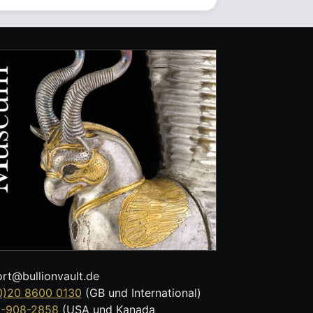
rt@bullionvault.de
0)20 8600 0130
(GB und International)
8-908-2858
(USA und Kanada