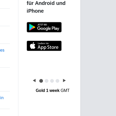
ses
Wo wird am meisten Gold
gelagert?
◀
⬤
⬤
⬤
⬤
▶
Gold 1 week
GMT
in