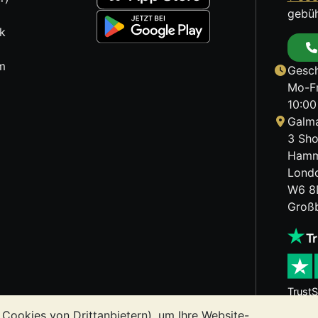
gebüh
k
m
Gesch
Mo-Fr
10:00
Galma
3 Sho
Hamm
Lond
W6 8
Großb
TrustS
 Cookies von Drittanbietern), um Ihre Website-