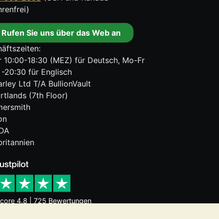
renfrei)
Rufen Sie uns über das Web an
äftszeiten:
 10:00-18:30 (MEZ) für Deutsch, Mo-Fr
 -20:30 für Englisch
rley Ltd T/A BullionVault
rtlands (7th Floor)
ersmith
on
DA
ritannien
core 4.8 | 725 Bewertungen