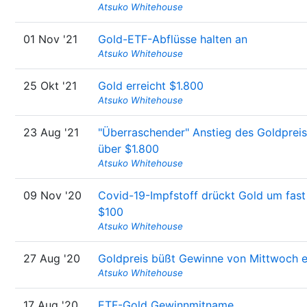
Atsuko Whitehouse
01 Nov '21
Gold-ETF-Abflüsse halten an
Atsuko Whitehouse
25 Okt '21
Gold erreicht $1.800
Atsuko Whitehouse
23 Aug '21
"Überraschender" Anstieg des Goldprei
über $1.800
Atsuko Whitehouse
09 Nov '20
Covid-19-Impfstoff drückt Gold um fast
$100
Atsuko Whitehouse
27 Aug '20
Goldpreis büßt Gewinne von Mittwoch e
Atsuko Whitehouse
17 Aug '20
ETF-Gold Gewinnmitname