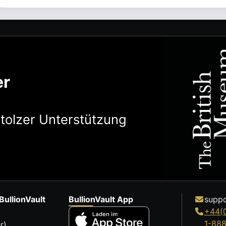
er
stolzer Unterstützung
BullionVault
BullionVault App
suppo
+44(
1-88
r)