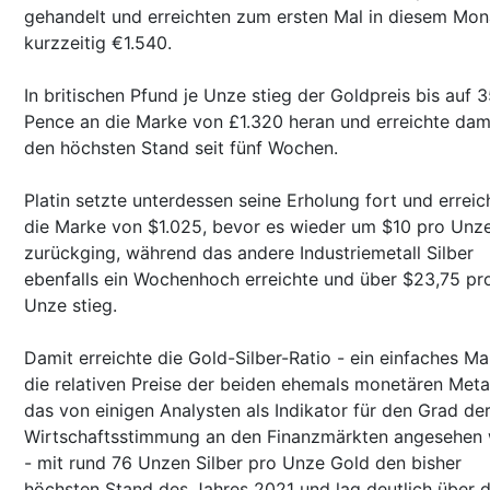
gehandelt und erreichten zum ersten Mal in diesem Mon
kurzzeitig €1.540.
In britischen Pfund je Unze stieg der Goldpreis bis auf 
Pence an die Marke von £1.320 heran und erreichte dam
den höchsten Stand seit fünf Wochen.
Platin setzte unterdessen seine Erholung fort und erreic
die Marke von $1.025, bevor es wieder um $10 pro Unz
zurückging, während das andere Industriemetall Silber
ebenfalls ein Wochenhoch erreichte und über $23,75 pr
Unze stieg.
Damit erreichte die Gold-Silber-Ratio - ein einfaches Ma
die relativen Preise der beiden ehemals monetären Metal
das von einigen Analysten als Indikator für den Grad de
Wirtschaftsstimmung an den Finanzmärkten angesehen 
- mit rund 76 Unzen Silber pro Unze Gold den bisher
höchsten Stand des Jahres 2021 und lag deutlich über 