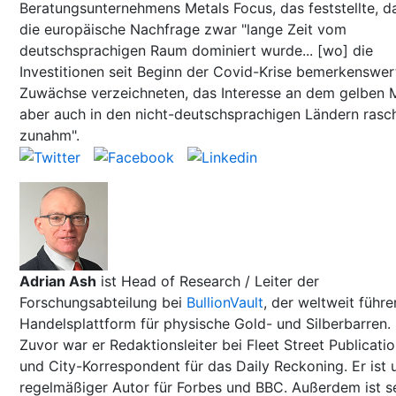
Beratungsunternehmens Metals Focus, das feststellte, d
die europäische Nachfrage zwar "lange Zeit vom
deutschsprachigen Raum dominiert wurde... [wo] die
Investitionen seit Beginn der Covid-Krise bemerkenswer
Zuwächse verzeichneten, das Interesse an dem gelben M
aber auch in den nicht-deutschsprachigen Ländern rasc
zunahm".
Adrian Ash
ist Head of Research / Leiter der
Forschungsabteilung bei
BullionVault
, der weltweit führ
Handelsplattform für physische Gold- und Silberbarren.
Zuvor war er Redaktionsleiter bei Fleet Street Publicati
und City-Korrespondent für das Daily Reckoning. Er ist u
regelmäßiger Autor für Forbes und BBC. Außerdem ist s