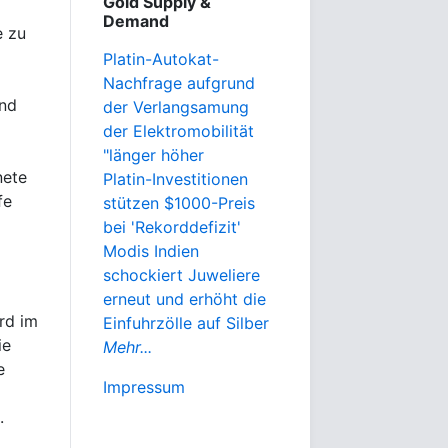
Gold Supply &
Demand
e zu
Platin-Autokat-
Nachfrage aufgrund
and
der Verlangsamung
der Elektromobilität
"länger höher
nete
Platin-Investitionen
fe
stützen $1000-Preis
bei 'Rekorddefizit'
Modis Indien
schockiert Juweliere
erneut und erhöht die
ird im
Einfuhrzölle auf Silber
ie
Mehr...
e
Impressum
.