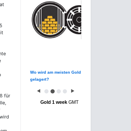
at
35
it
hte
e
Wo wird am meisten Gold
o
gelagert?
◀
⬤
⬤
⬤
⬤
▶
ß für
le,
Gold 1 week
GMT
r
wird
dem