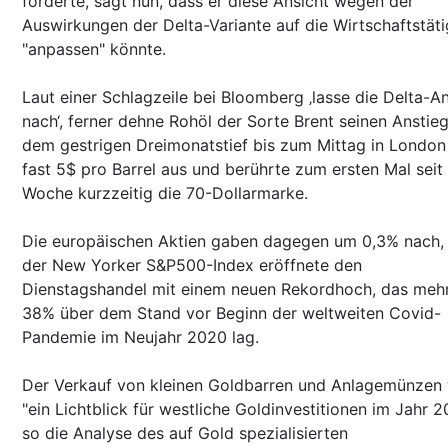
forderte, sagt nun, dass er diese Ansicht wegen der
Auswirkungen der Delta-Variante auf die Wirtschaftstäti
"anpassen" könnte.
Laut einer Schlagzeile bei Bloomberg ‚lasse die Delta-A
nach‘, ferner dehne Rohöl der Sorte Brent seinen Anstie
dem gestrigen Dreimonatstief bis zum Mittag in London
fast 5$ pro Barrel aus und berührte zum ersten Mal seit 
Woche kurzzeitig die 70-Dollarmarke.
Die europäischen Aktien gaben dagegen um 0,3% nach,
der New Yorker S&P500-Index eröffnete den
Dienstagshandel mit einem neuen Rekordhoch, das mehr
38% über dem Stand vor Beginn der weltweiten Covid-
Pandemie im Neujahr 2020 lag.
Der Verkauf von kleinen Goldbarren und Anlagemünzen
"ein Lichtblick für westliche Goldinvestitionen im Jahr 2
so die Analyse des auf Gold spezialisierten