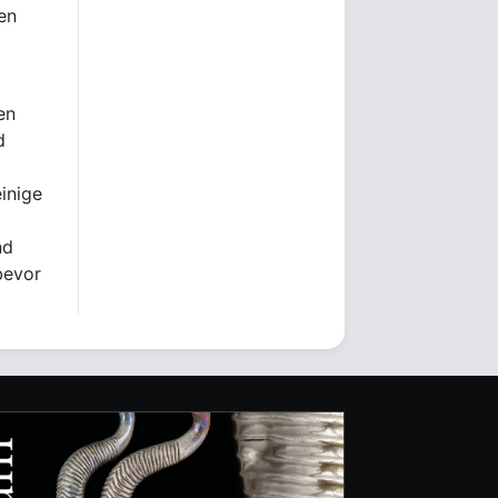
en
en
d
einige
nd
bevor