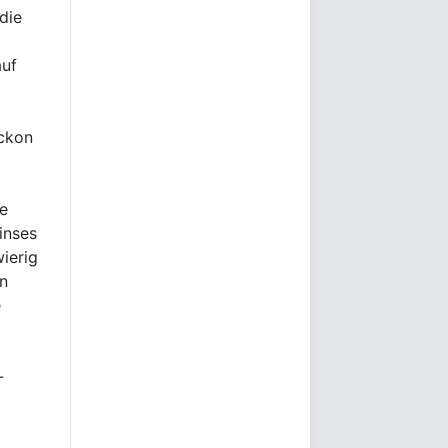
die
auf
ackon
e
inses
ierig
n
e
-