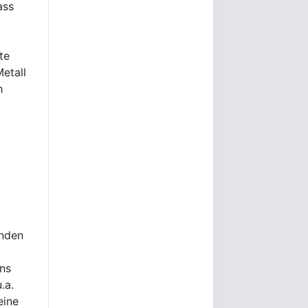
ass
te
etall
h
enden
ons
.a.
eine