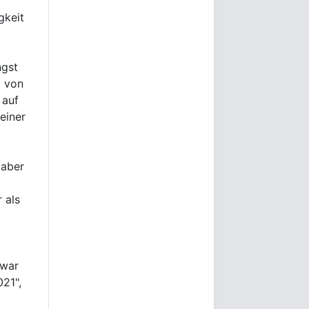
gkeit
ngst
g von
 auf
einer
 aber
 als
 war
021",