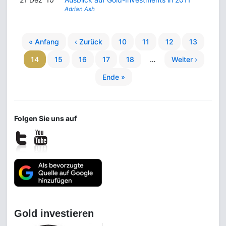
Adrian Ash
« Anfang
‹ Zurück
10
11
12
13
14
15
16
17
18
…
Weiter ›
Ende »
Folgen Sie uns auf
Gold investieren