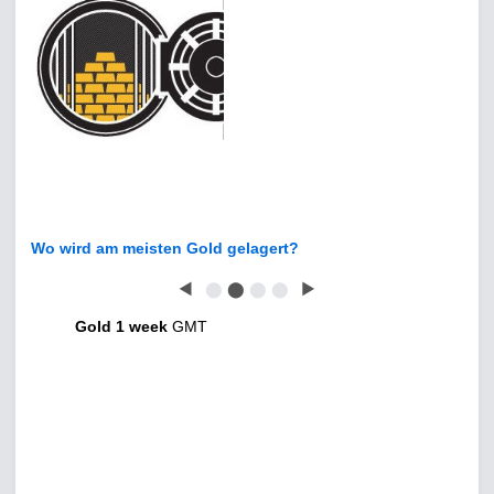
Wo wird am meisten Gold gelagert?
◀
⬤
⬤
⬤
⬤
▶
Gold 1 week
GMT