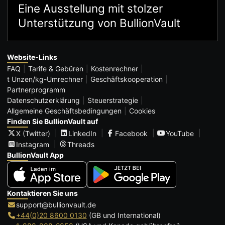
Eine Ausstellung mit stolzer
Unterstützung von BullionVault
Website-Links
FAQ
Tarife & Gebüren
Kostenrechner
t Unzen/kg-Umrechner
Geschäftskooperation
Partnerprogramm
Datenschutzerklärung
Steuerstrategie
Allgemeine Geschäftsbedingungen
Cookies
Finden Sie BullionVault auf
X (Twitter)
LinkedIn
Facebook
YouTube
Instagram
Threads
BullionVault App
Kontaktieren Sie uns
support@bullionvault.de
+44(0)20 8600 0130
(GB und International)