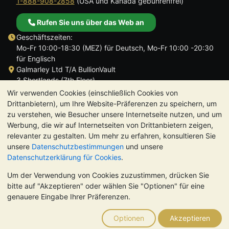
1-888-908-2858
(USA und Kanada gebührenfrei)
Rufen Sie uns über das Web an
Geschäftszeiten:
Mo-Fr 10:00-18:30 (MEZ) für Deutsch, Mo-Fr 10:00 -20:30
für Englisch
Galmarley Ltd T/A BullionVault
3 Shortlands (7th Floor)
Hammersmith
Wir verwenden Cookies (einschließlich Cookies von
London
Drittanbietern), um Ihre Website-Präferenzen zu speichern, um
W6 8DA
zu verstehen, wie Besucher unsere Internetseite nutzen, und um
Großbritannien
Werbung, die wir auf Internetseiten von Drittanbietern zeigen,
relevanter zu gestalten. Um mehr zu erfahren, konsultieren Sie
unsere
Datenschutzbestimmungen
und unsere
Datenschutzerklärung für Cookies
.
Um der Verwendung von Cookies zuzustimmen, drücken Sie
TrustScore 4.8 | 725 Bewertungen
bitte auf "Akzeptieren" oder wählen Sie "Optionen" für eine
BITTE BEACHTEN SIE:
Der Wert von Edelmetallen kann sowohl
genauere Eingabe Ihrer Präferenzen.
steigen als auch fallen. Historische Trends sind keine Garantie
für zukünftige Preisentwicklungen. Nichts auf den Webseiten
Optionen
Akzeptieren
von BullionVault oder in der Kommunikation stellt eine