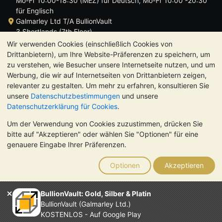
Mo-Fr 10:00-18:30 (MEZ) für Deutsch, Mo-Fr 10:00 -20:30
für Englisch
Galmarley Ltd T/A BullionVault
3 Shortlands (7th Floor)
Hammersmith
Wir verwenden Cookies (einschließlich Cookies von
London
Drittanbietern), um Ihre Website-Präferenzen zu speichern, um
W6 8DA
zu verstehen, wie Besucher unsere Internetseite nutzen, und um
Großbritannien
Werbung, die wir auf Internetseiten von Drittanbietern zeigen,
relevanter zu gestalten. Um mehr zu erfahren, konsultieren Sie
unsere
Datenschutzbestimmungen
und unsere
Datenschutzerklärung für Cookies
.
Um der Verwendung von Cookies zuzustimmen, drücken Sie
TrustScore 4.8 | 724 Bewertungen
bitte auf "Akzeptieren" oder wählen Sie "Optionen" für eine
BITTE BEACHTEN SIE:
Der Wert von Edelmetallen kann sowohl
genauere Eingabe Ihrer Präferenzen.
steigen als auch fallen. Historische Trends sind keine Garantie
für zukünftige Preisentwicklungen. Nichts auf den Webseiten
Optionen
Akzeptieren
von BullionVault oder in der Kommunikation stellt eine
Anlageberatung dar. Sie sollten sich von einem Fachmann
beraten lassen, um zu sehen, ob der Besitz von Edelmetallen
BullionVault: Gold, Silber & Platin
das Richtige für Sie ist.
BullionVault (Galmarley Ltd.)
Galmarley Ltd. (Handelsname BullionVault) ist registriert in
KOSTENLOS - Auf Google Play
England und Wales unter der Steuernummer 4943684