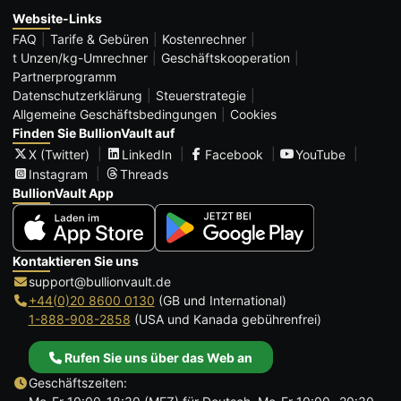
Website-Links
FAQ
Tarife & Gebüren
Kostenrechner
t Unzen/kg-Umrechner
Geschäftskooperation
Partnerprogramm
Datenschutzerklärung
Steuerstrategie
Allgemeine Geschäftsbedingungen
Cookies
Finden Sie BullionVault auf
X (Twitter)
LinkedIn
Facebook
YouTube
Instagram
Threads
BullionVault App
Kontaktieren Sie uns
support@bullionvault.de
+44(0)20 8600 0130
(GB und International)
1-888-908-2858
(USA und Kanada gebührenfrei)
Rufen Sie uns über das Web an
Geschäftszeiten: