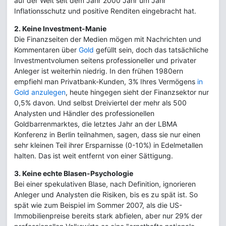
auf der Welt seit dem Jahr 2000 Jahr um Jahr
Inflationsschutz und positive Renditen eingebracht hat.
2. Keine Investment-Manie
Die Finanzseiten der Medien mögen mit Nachrichten und
Kommentaren über
Gold
gefüllt sein, doch das tatsächliche
Investmentvolumen seitens professioneller und privater
Anleger ist weiterhin niedrig. In den frühen 1980ern
empfiehl man Privatbank-Kunden, 3% Ihres Vermögens
in
Gold anzulegen
, heute hingegen sieht der Finanzsektor nur
0,5% davon. Und selbst Dreiviertel der mehr als 500
Analysten und Händler des professionellen
Goldbarrenmarktes, die letztes Jahr an der LBMA
Konferenz in Berlin teilnahmen, sagen, dass sie nur einen
sehr kleinen Teil ihrer Ersparnisse (0-10%) in Edelmetallen
halten. Das ist weit entfernt von einer Sättigung.
3. Keine echte Blasen-Psychologie
Bei einer spekulativen Blase, nach Definition, ignorieren
Anleger und Analysten die Risiken, bis es zu spät ist. So
spät wie zum Beispiel im Sommer 2007, als die US-
Immobilienpreise bereits stark abfielen, aber nur 29% der