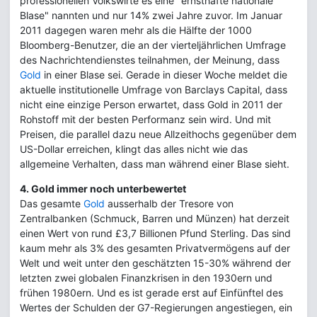
professionellen Volkswirte es eine "ernsthafte nationale
Blase" nannten und nur 14% zwei Jahre zuvor. Im Januar
2011 dagegen waren mehr als die Hälfte der 1000
Bloomberg-Benutzer, die an der vierteljährlichen Umfrage
des Nachrichtendienstes teilnahmen, der Meinung, dass
Gold
in einer Blase sei. Gerade in dieser Woche meldet die
aktuelle institutionelle Umfrage von Barclays Capital, dass
nicht eine einzige Person erwartet, dass Gold in 2011 der
Rohstoff mit der besten Performanz sein wird. Und mit
Preisen, die parallel dazu neue Allzeithochs gegenüber dem
US-Dollar erreichen, klingt das alles nicht wie das
allgemeine Verhalten, dass man während einer Blase sieht.
4. Gold immer noch unterbewertet
Das gesamte
Gold
ausserhalb der Tresore von
Zentralbanken (Schmuck, Barren und Münzen) hat derzeit
einen Wert von rund £3,7 Billionen Pfund Sterling. Das sind
kaum mehr als 3% des gesamten Privatvermögens auf der
Welt und weit unter den geschätzten 15-30% während der
letzten zwei globalen Finanzkrisen in den 1930ern und
frühen 1980ern. Und es ist gerade erst auf Einfünftel des
Wertes der Schulden der G7-Regierungen angestiegen, ein