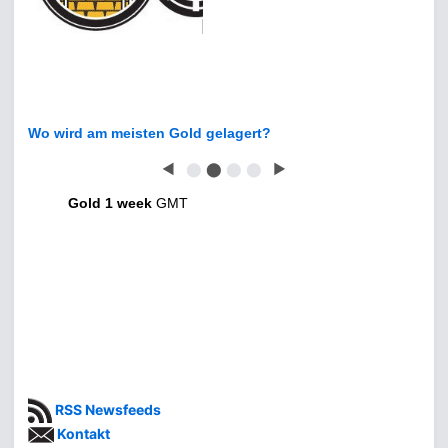
Wo wird am meisten Gold gelagert?
◀
⬤
⬤
⬤
⬤
▶
Gold 1 week
GMT
RSS Newsfeeds
Kontakt