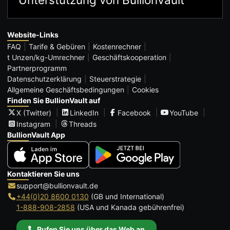
Website-Links
FAQ
Tarife & Gebüren
Kostenrechner
t Unzen/kg-Umrechner
Geschäftskooperation
Partnerprogramm
Datenschutzerklärung
Steuerstrategie
Allgemeine Geschäftsbedingungen
Cookies
Finden Sie BullionVault auf
X (Twitter)
LinkedIn
Facebook
YouTube
Instagram
Threads
BullionVault App
Kontaktieren Sie uns
support@bullionvault.de
+44(0)20 8600 0130
(GB und International)
1-888-908-2858
(USA und Kanada gebührenfrei)
Rufen Sie uns über das Web an