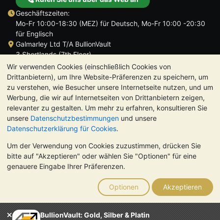
Geschäftszeiten:
Mo-Fr 10:00-18:30 (MEZ) für Deutsch, Mo-Fr 10:00 -20:30
für Englisch
Galmarley Ltd T/A BullionVault
3 Shortlands (7th Floor)
Hammersmith
Wir verwenden Cookies (einschließlich Cookies von
London
Drittanbietern), um Ihre Website-Präferenzen zu speichern, um
W6 8DA
zu verstehen, wie Besucher unsere Internetseite nutzen, und um
Großbritannien
Werbung, die wir auf Internetseiten von Drittanbietern zeigen,
relevanter zu gestalten. Um mehr zu erfahren, konsultieren Sie
unsere
Datenschutzbestimmungen
und unsere
Datenschutzerklärung für Cookies
.
Um der Verwendung von Cookies zuzustimmen, drücken Sie
TrustScore 4.8 | 726 Bewertungen
bitte auf "Akzeptieren" oder wählen Sie "Optionen" für eine
BITTE BEACHTEN SIE:
Der Wert von Edelmetallen kann sowohl
genauere Eingabe Ihrer Präferenzen.
steigen als auch fallen. Historische Trends sind keine Garantie
für zukünftige Preisentwicklungen. Nichts auf den Webseiten
Optionen
Akzeptieren
von BullionVault oder in der Kommunikation stellt eine
Anlageberatung dar. Sie sollten sich von einem Fachmann
beraten lassen, um zu sehen, ob der Besitz von Edelmetallen
BullionVault: Gold, Silber & Platin
das Richtige für Sie ist.