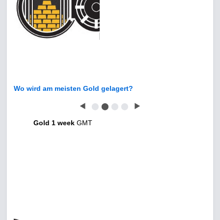
Wo wird am meisten Gold gelagert?
◀
⬤
⬤
⬤
⬤
▶
Gold 1 week
GMT