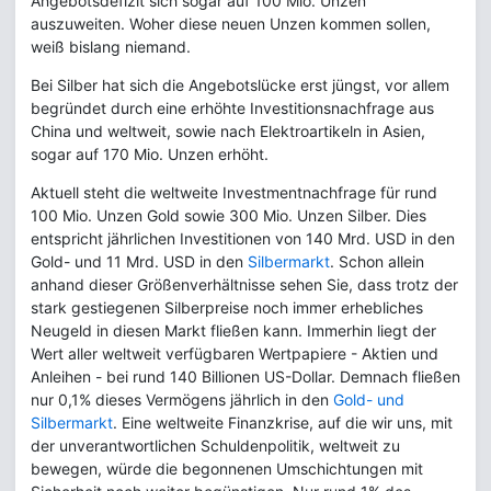
Angebotsdefizit sich sogar auf 100 Mio. Unzen
auszuweiten. Woher diese neuen Unzen kommen sollen,
weiß bislang niemand.
Bei Silber hat sich die Angebotslücke erst jüngst, vor allem
begründet durch eine erhöhte Investitionsnachfrage aus
China und weltweit, sowie nach Elektroartikeln in Asien,
sogar auf 170 Mio. Unzen erhöht.
Aktuell steht die weltweite Investmentnachfrage für rund
100 Mio. Unzen Gold sowie 300 Mio. Unzen Silber. Dies
entspricht jährlichen Investitionen von 140 Mrd. USD in den
Gold- und 11 Mrd. USD in den
Silbermarkt
. Schon allein
anhand dieser Größenverhältnisse sehen Sie, dass trotz der
stark gestiegenen Silberpreise noch immer erhebliches
Neugeld in diesen Markt fließen kann. Immerhin liegt der
Wert aller weltweit verfügbaren Wertpapiere - Aktien und
Anleihen - bei rund 140 Billionen US-Dollar. Demnach fließen
nur 0,1% dieses Vermögens jährlich in den
Gold- und
Silbermarkt
. Eine weltweite Finanzkrise, auf die wir uns, mit
der unverantwortlichen Schuldenpolitik, weltweit zu
bewegen, würde die begonnenen Umschichtungen mit