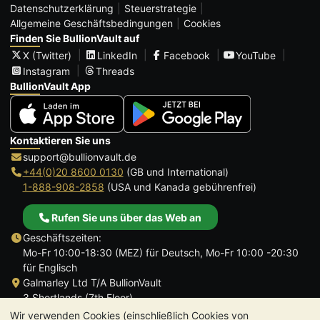
Datenschutzerklärung
Steuerstrategie
Allgemeine Geschäftsbedingungen
Cookies
Finden Sie BullionVault auf
X (Twitter)
LinkedIn
Facebook
YouTube
Instagram
Threads
BullionVault App
Kontaktieren Sie uns
support@bullionvault.de
+44(0)20 8600 0130
(GB und International)
1-888-908-2858
(USA und Kanada gebührenfrei)
Rufen Sie uns über das Web an
Geschäftszeiten:
Mo-Fr 10:00-18:30 (MEZ) für Deutsch, Mo-Fr 10:00 -20:30
für Englisch
Galmarley Ltd T/A BullionVault
3 Shortlands (7th Floor)
Hammersmith
Wir verwenden Cookies (einschließlich Cookies von