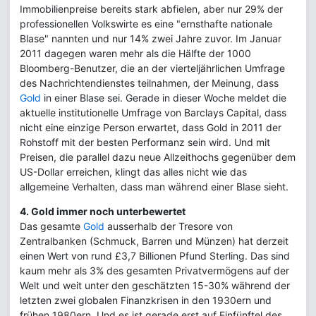
Immobilienpreise bereits stark abfielen, aber nur 29% der
professionellen Volkswirte es eine "ernsthafte nationale
Blase" nannten und nur 14% zwei Jahre zuvor. Im Januar
2011 dagegen waren mehr als die Hälfte der 1000
Bloomberg-Benutzer, die an der vierteljährlichen Umfrage
des Nachrichtendienstes teilnahmen, der Meinung, dass
Gold
in einer Blase sei. Gerade in dieser Woche meldet die
aktuelle institutionelle Umfrage von Barclays Capital, dass
nicht eine einzige Person erwartet, dass Gold in 2011 der
Rohstoff mit der besten Performanz sein wird. Und mit
Preisen, die parallel dazu neue Allzeithochs gegenüber dem
US-Dollar erreichen, klingt das alles nicht wie das
allgemeine Verhalten, dass man während einer Blase sieht.
4. Gold immer noch unterbewertet
Das gesamte
Gold
ausserhalb der Tresore von
Zentralbanken (Schmuck, Barren und Münzen) hat derzeit
einen Wert von rund £3,7 Billionen Pfund Sterling. Das sind
kaum mehr als 3% des gesamten Privatvermögens auf der
Welt und weit unter den geschätzten 15-30% während der
letzten zwei globalen Finanzkrisen in den 1930ern und
frühen 1980ern. Und es ist gerade erst auf Einfünftel des