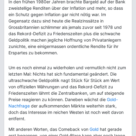
In den frühen 1980er Jahren brachte Bargeld auf der Bank
zweistellige Renditen über der Inflation und mehr, so dass
ein Schutz gegen Inflation gar nicht nötig war. Im
Gegensatz dazu sind heute die Realzinssätze in
Grossbritannien schlimmer als jemals zuvor seit 1978 und
das Rekord-Defizit zu Friedenszeiten plus die schwache
Geldpolitik machen jegliche Hoffnung von Privatanlegern
zunichte, eine einigermassen ordentliche Rendite für ihr
Erspartes zu bekommen.
Um es noch einmal zu widerholen und vermutlich nicht zum
letzten Mal: Nichts hat sich fundamental geändert. Die
ultraschwache Geldpolitik nagt Stück für Stück am Wert
von offiziellen Währungen und das Rekord-Defizit zu
Friedenszeiten lähmt die Zentralbanken, um auf steigende
Preise reagieren zu können. Daneben wächst die
Gold-
Nachfrage
der aufkommenden Märkte weiterhin stark,
doch das Interesse im reichen Westen ist noch weit davon
entfernt.
Mit anderen Worten, das Comeback von
Gold
hat gerade
erst begonnen, von einer Gold-Blase kann aber noch lange