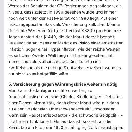
Wertes der Schulden der G7-Regierungen angestiegen, ein
Niveau, dass zuletzt in 1990 gesehen wurde und immer
noch weit unter der Fast-Parität von 1980 liegt. Auf einer
risikoangepassten Basis als Versicherung kalkuliert könnte
der echte Wert von Gold jetzt bei fast $3800 pro Feinunze
liegen anstatt der $1440, die der Markt derzeit bezahlt.
Das liegt daran, dass der Markt das Risiko einer ernsthaften
Inflation, sogar einer Hyperinflation, wie der reiche Westen
es seit dem Zweiten Weltkrieg nicht mehr gesehen hat,
immer noch als Null einschätzt. Dies könnte sich
zweifelsohne als die richtige Sichtweise erweisen, wenn es
nur nicht so selbstgefällig wäre.
5. Versicherung gegen Währungskrise weiterhin nötig
Man kann Goldanlegern nicht vorwerfen, zu
"überoptimistisch" zu sein (Charles Kindlebergers Definition
einer Blasen-Mentalität), doch dieser Markt wird nur dann
zu einer "irrationalen Überschwänglichkeit" umschlagen,
wenn sein Hauptantriebsfaktor - die schwache Geldpolitik -
nicht mehr funktioniert. Genau das ist passiert, als die
Zinssätze am Ende der 1970er anfingen, stark anzusteigen.