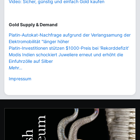
Video: Sicher, günstig und einfach Gold kaufen
Gold Supply & Demand
Platin-Autokat-Nachfrage aufgrund der Verlangsamung der
Elektromobilität "länger höher
Platin-Investitionen stützen $1000-Preis bei 'Rekorddefizit'
Modis Indien schockiert Juweliere erneut und erhöht die
Einfuhrzölle auf Silber
Mehr...
Impressum