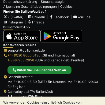
Datenschutzerklärung
Steuerstrategie
Allgemeine Geschäftsbedingungen
Cookies
Finden Sie BullionVault auf
X (Twitter)
LinkedIn
Facebook
YouTube
Instagram
Threads
BullionVault App
Kontaktieren Sie uns
support@bullionvault.de
+44(0)20 8600 0130
(GB und International)
1-888-908-2858
(USA und Kanada gebührenfrei)
Rufen Sie uns über das Web an
Geschäftszeiten:
Mo-Fr 10:00-18:30 (MEZ) für Deutsch, Mo-Fr 10:00 -20:30
für Englisch
Galmarley Ltd T/A BullionVault
3 Shortlands (7th Floor)
Hammersmith
Wir verwenden Cookies (einschließlich Cookies von