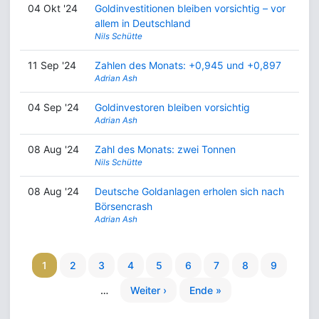
04 Okt '24
Goldinvestitionen bleiben vorsichtig – vor
allem in Deutschland
Nils Schütte
11 Sep '24
Zahlen des Monats: +0,945 und +0,897
Adrian Ash
04 Sep '24
Goldinvestoren bleiben vorsichtig
Adrian Ash
08 Aug '24
Zahl des Monats: zwei Tonnen
Nils Schütte
08 Aug '24
Deutsche Goldanlagen erholen sich nach
Börsencrash
Adrian Ash
1
2
3
4
5
6
7
8
9
…
Weiter ›
Ende »