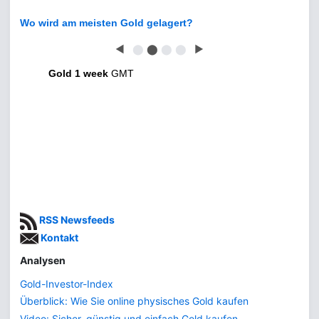
Wo wird am meisten Gold gelagert?
◀
⬤
⬤
⬤
⬤
▶
Gold 1 week
GMT
RSS Newsfeeds
Kontakt
Analysen
Gold-Investor-Index
Überblick: Wie Sie online physisches Gold kaufen
Video: Sicher, günstig und einfach Gold kaufen