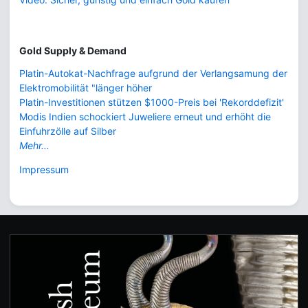
Gold Supply & Demand
Platin-Autokat-Nachfrage aufgrund der Verlangsamung der
Elektromobilität "länger höher
Platin-Investitionen stützen $1000-Preis bei 'Rekorddefizit'
Modis Indien schockiert Juweliere erneut und erhöht die
Einfuhrzölle auf Silber
Mehr...
Impressum