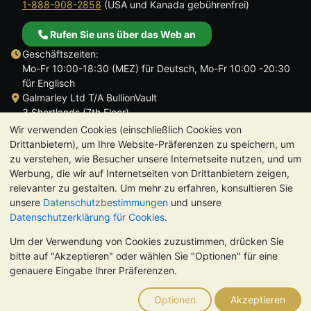
1-888-908-2858
(USA und Kanada gebührenfrei)
Rufen Sie uns über das Web an
Geschäftszeiten:
Mo-Fr 10:00-18:30 (MEZ) für Deutsch, Mo-Fr 10:00 -20:30
für Englisch
Galmarley Ltd T/A BullionVault
3 Shortlands (7th Floor)
Hammersmith
Wir verwenden Cookies (einschließlich Cookies von
London
Drittanbietern), um Ihre Website-Präferenzen zu speichern, um
W6 8DA
zu verstehen, wie Besucher unsere Internetseite nutzen, und um
Großbritannien
Werbung, die wir auf Internetseiten von Drittanbietern zeigen,
relevanter zu gestalten. Um mehr zu erfahren, konsultieren Sie
unsere
Datenschutzbestimmungen
und unsere
Datenschutzerklärung für Cookies
.
Um der Verwendung von Cookies zuzustimmen, drücken Sie
TrustScore 4.8 | 725 Bewertungen
bitte auf "Akzeptieren" oder wählen Sie "Optionen" für eine
BITTE BEACHTEN SIE:
Der Wert von Edelmetallen kann sowohl
genauere Eingabe Ihrer Präferenzen.
steigen als auch fallen. Historische Trends sind keine Garantie
für zukünftige Preisentwicklungen. Nichts auf den Webseiten
Optionen
Akzeptieren
von BullionVault oder in der Kommunikation stellt eine