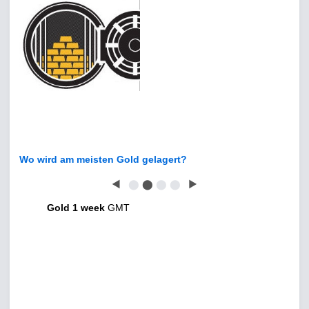
Wo wird am meisten Gold gelagert?
◀
⬤
⬤
⬤
⬤
▶
Gold 1 week
GMT