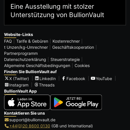
Eine Ausstellung mit stolzer
Unterstützung von BullionVault
Website-Links
FAQ
Tarife & Gebüren
Kostenrechner
t Unzen/kg-Umrechner
Geschäftskooperation
Partnerprogramm
Datenschutzerklärung
Steuerstrategie
Allgemeine Geschäftsbedingungen
Cookies
Finden Sie BullionVault auf
X (Twitter)
LinkedIn
Facebook
YouTube
Instagram
Threads
BullionVault App
Kontaktieren Sie uns
support@bullionvault.de
+44(0)20 8600 0130
(GB und International)