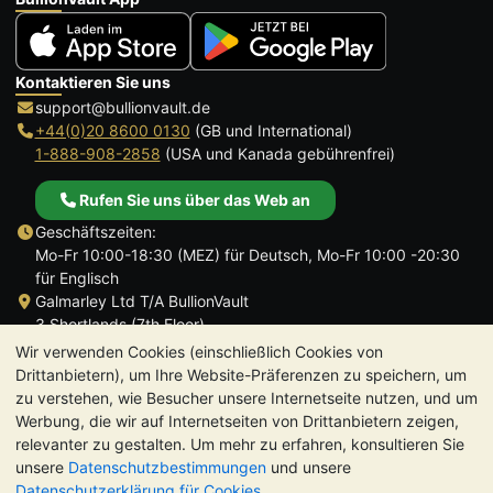
Kontaktieren Sie uns
support@bullionvault.de
+44(0)20 8600 0130
(GB und International)
1-888-908-2858
(USA und Kanada gebührenfrei)
Rufen Sie uns über das Web an
Geschäftszeiten:
Mo-Fr 10:00-18:30 (MEZ) für Deutsch, Mo-Fr 10:00 -20:30
für Englisch
Galmarley Ltd T/A BullionVault
3 Shortlands (7th Floor)
Hammersmith
Wir verwenden Cookies (einschließlich Cookies von
London
Drittanbietern), um Ihre Website-Präferenzen zu speichern, um
W6 8DA
zu verstehen, wie Besucher unsere Internetseite nutzen, und um
Großbritannien
Werbung, die wir auf Internetseiten von Drittanbietern zeigen,
relevanter zu gestalten. Um mehr zu erfahren, konsultieren Sie
unsere
Datenschutzbestimmungen
und unsere
Datenschutzerklärung für Cookies
.