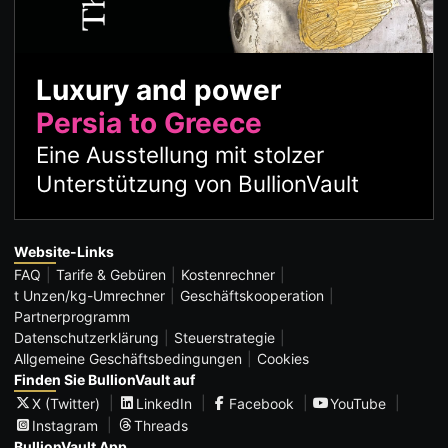
Luxury and power
Persia to Greece
Eine Ausstellung mit stolzer
Unterstützung von BullionVault
Website-Links
FAQ
Tarife & Gebüren
Kostenrechner
t Unzen/kg-Umrechner
Geschäftskooperation
Partnerprogramm
Datenschutzerklärung
Steuerstrategie
Allgemeine Geschäftsbedingungen
Cookies
Finden Sie BullionVault auf
X (Twitter)
LinkedIn
Facebook
YouTube
Instagram
Threads
BullionVault App