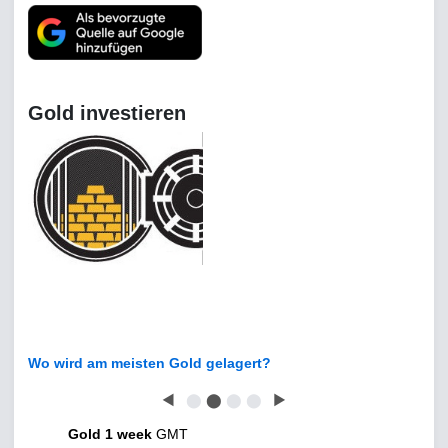
Gold investieren
Wo wird am meisten Gold gelagert?
◀
⬤
⬤
⬤
⬤
▶
Gold 1 week
GMT