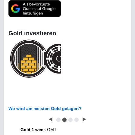
Gold investieren
Wo wird am meisten Gold gelagert?
◀
⬤
⬤
⬤
⬤
▶
Gold 1 week
GMT