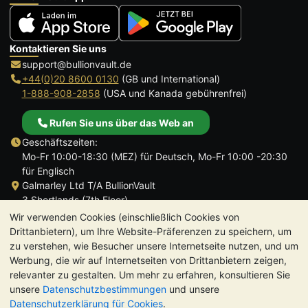
Kontaktieren Sie uns
support@bullionvault.de
+44(0)20 8600 0130
(GB und International)
1-888-908-2858
(USA und Kanada gebührenfrei)
Rufen Sie uns über das Web an
Geschäftszeiten:
Mo-Fr 10:00-18:30 (MEZ) für Deutsch, Mo-Fr 10:00 -20:30
für Englisch
Galmarley Ltd T/A BullionVault
3 Shortlands (7th Floor)
Hammersmith
Wir verwenden Cookies (einschließlich Cookies von
London
Drittanbietern), um Ihre Website-Präferenzen zu speichern, um
W6 8DA
zu verstehen, wie Besucher unsere Internetseite nutzen, und um
Großbritannien
Werbung, die wir auf Internetseiten von Drittanbietern zeigen,
relevanter zu gestalten. Um mehr zu erfahren, konsultieren Sie
unsere
Datenschutzbestimmungen
und unsere
Datenschutzerklärung für Cookies
.