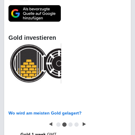
Gold investieren
Wo wird am meisten Gold gelagert?
◀
⬤
⬤
⬤
⬤
▶
Gold 1 week
GMT