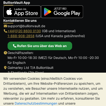
BullionVault App
Kontaktieren Sie uns
support@bullionvault.de
+44(0)20 8600 0130
(GB und International)
1-888-908-2858
(USA und Kanada gebührenfrei)
Rufen Sie uns über das Web an
Geschäftszeiten:
Mo-Fr 10:00-18:30 (MEZ) für Deutsch, Mo-Fr 10:00 -20:30
für Englisch
Galmarley Ltd T/A BullionVault
3 Shortlands (7th Floor)
Hammersmith
Wir verwenden Cookies (einschließlich Cookies von
London
Drittanbietern), um Ihre Website-Präferenzen zu speichern, um
W6 8DA
zu verstehen, wie Besucher unsere Internetseite nutzen, und um
Großbritannien
Werbung, die wir auf Internetseiten von Drittanbietern zeigen,
relevanter zu gestalten. Um mehr zu erfahren, konsultieren Sie
unsere
Datenschutzbestimmungen
und unsere