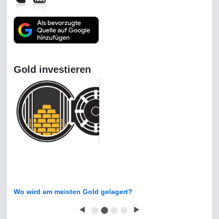
Gold investieren
Wo wird am meisten Gold gelagert?
◀
⬤
⬤
⬤
⬤
▶