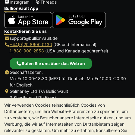
Instagram
Threads
BullionVault App
Kontaktieren Sie uns
support@bullionvault.de
+44(0)20 8600 0130
(GB und International)
1-888-908-2858
(USA und Kanada gebührenfrei)
Rufen Sie uns über das Web an
Geschäftszeiten:
Mo-Fr 10:00-18:30 (MEZ) für Deutsch, Mo-Fr 10:00 -20:30
für Englisch
Galmarley Ltd T/A BullionVault
3 Shortlands (7th Floor)
Hammersmith
Wir verwenden Cookies (einschließlich Cookies von
London
Drittanbietern), um Ihre Website-Präferenzen zu speichern, um
W6 8DA
zu verstehen, wie Besucher unsere Internetseite nutzen, und um
Großbritannien
Werbung, die wir auf Internetseiten von Drittanbietern zeigen,
relevanter zu gestalten. Um mehr zu erfahren, konsultieren Sie