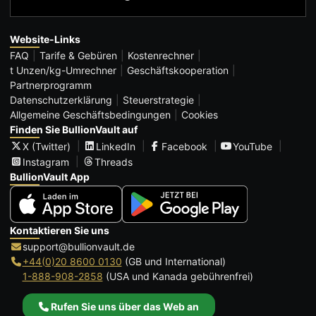
Website-Links
FAQ
Tarife & Gebüren
Kostenrechner
t Unzen/kg-Umrechner
Geschäftskooperation
Partnerprogramm
Datenschutzerklärung
Steuerstrategie
Allgemeine Geschäftsbedingungen
Cookies
Finden Sie BullionVault auf
X (Twitter)
LinkedIn
Facebook
YouTube
Instagram
Threads
BullionVault App
Kontaktieren Sie uns
support@bullionvault.de
+44(0)20 8600 0130
(GB und International)
1-888-908-2858
(USA und Kanada gebührenfrei)
Rufen Sie uns über das Web an