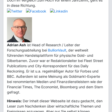
Doch im Vergleich zum Hoch vor einem Jahrzehnt, geht es
in diese Richtung.
Adrian Ash
ist Head of Research / Leiter der
Forschungsabteilung bei
BullionVault
, der weltweit
führenden Handelsplattform für physische Gold- und
Silberbarren. Zuvor war er Redaktionsleiter bei Fleet Street
Publications und City-Korrespondent für das Daily
Reckoning. Er ist u.a. regelmäßiger Autor für Forbes und
BBC. Außerdem ist seine Meinung als Goldmarkt-Experte
bei renommierten Medien und Finanzdienstleistern wie der
Financial Times, The Economist, Bloomberg und dem Stern
gefragt.
Hinweis:
Der Inhalt dieser Webseite ist dazu gedacht, den
Leser zum Nachdenken über wirtschaftliche Themen und
Ereignissen anzuregen. Aber nur Sie selbst können