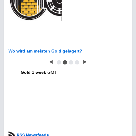
Wo wird am meisten Gold gelagert?
◀
⬤
⬤
⬤
⬤
▶
Gold 1 week
GMT
RSS Newsfeeds