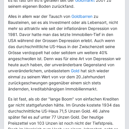
Es ist fast um 80% gefallen seit der
Goldmarkt
2001 zu
seinem eigenen Boden zurückfand.
Alles in allem war der Tausch von
Goldbarren
zu
Bausteinen, sei es als Investment oder als Lebensort, nicht
mehr so attraktiv wie seit der inflationären Depression von
1981. Davor hatte man das letzte Immobilien-Tief in den
USA während der Grossen Depression erlebt. Auch wenn
das durchschnittliche US-Haus in der Zwischenzeit seine
Grösse verdoppelt hat oder seitdem um weitere 40%
angeschwollen ist. Denn was für eine Art von Depression wir
heute auch haben, der unveränderbare Gegenstand von
unveränderlichem, unbelastetem
Gold
hat sich wieder
einmal zu seinem Wert von vor dem 20.Jahrhundert
zurückgeschwungen gegenüber einem sich stets
ändernden, kreditabhängigen Immobilienmarkt.
Es ist fast, als ob der "lange Boom" von einfachen Krediten
gar nicht stattgefunden hätte. Im Grunde kostete 1934 das
durchschnittliche US-Haus 71,5 Unzen Gold. 46 Jahre
später fiel es auf unter 77 Unzen Gold. Der heutige
Preiszettel von 103 Unzen ist noch nicht der Tiefstpreis.