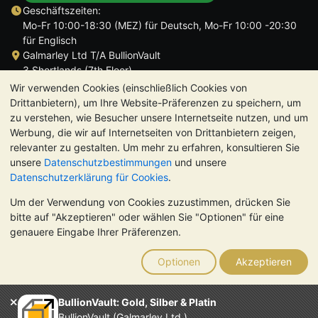
Geschäftszeiten:
Mo-Fr 10:00-18:30 (MEZ) für Deutsch, Mo-Fr 10:00 -20:30
für Englisch
Galmarley Ltd T/A BullionVault
3 Shortlands (7th Floor)
Hammersmith
Wir verwenden Cookies (einschließlich Cookies von
London
Drittanbietern), um Ihre Website-Präferenzen zu speichern, um
W6 8DA
zu verstehen, wie Besucher unsere Internetseite nutzen, und um
Großbritannien
Werbung, die wir auf Internetseiten von Drittanbietern zeigen,
relevanter zu gestalten. Um mehr zu erfahren, konsultieren Sie
unsere
Datenschutzbestimmungen
und unsere
Datenschutzerklärung für Cookies
.
Um der Verwendung von Cookies zuzustimmen, drücken Sie
TrustScore 4.8 | 725 Bewertungen
bitte auf "Akzeptieren" oder wählen Sie "Optionen" für eine
BITTE BEACHTEN SIE:
Der Wert von Edelmetallen kann sowohl
genauere Eingabe Ihrer Präferenzen.
steigen als auch fallen. Historische Trends sind keine Garantie
für zukünftige Preisentwicklungen. Nichts auf den Webseiten
Optionen
Akzeptieren
von BullionVault oder in der Kommunikation stellt eine
Anlageberatung dar. Sie sollten sich von einem Fachmann
beraten lassen, um zu sehen, ob der Besitz von Edelmetallen
BullionVault: Gold, Silber & Platin
das Richtige für Sie ist.
BullionVault (Galmarley Ltd.)