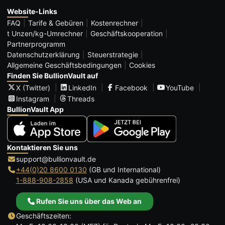
Website-Links
FAQ
Tarife & Gebüren
Kostenrechner
t Unzen/kg-Umrechner
Geschäftskooperation
Partnerprogramm
Datenschutzerklärung
Steuerstrategie
Allgemeine Geschäftsbedingungen
Cookies
Finden Sie BullionVault auf
X (Twitter)
LinkedIn
Facebook
YouTube
Instagram
Threads
BullionVault App
Kontaktieren Sie uns
support@bullionvault.de
+44(0)20 8600 0130
(GB und International)
1-888-908-2858
(USA und Kanada gebührenfrei)
Rufen Sie uns über das Web an
Geschäftszeiten: