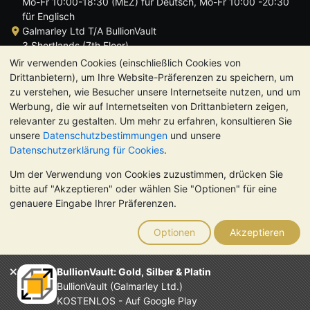
Mo-Fr 10:00-18:30 (MEZ) für Deutsch, Mo-Fr 10:00 -20:30
für Englisch
Galmarley Ltd T/A BullionVault
3 Shortlands (7th Floor)
Hammersmith
Wir verwenden Cookies (einschließlich Cookies von
London
Drittanbietern), um Ihre Website-Präferenzen zu speichern, um
W6 8DA
zu verstehen, wie Besucher unsere Internetseite nutzen, und um
Großbritannien
Werbung, die wir auf Internetseiten von Drittanbietern zeigen,
relevanter zu gestalten. Um mehr zu erfahren, konsultieren Sie
unsere
Datenschutzbestimmungen
und unsere
Datenschutzerklärung für Cookies
.
Um der Verwendung von Cookies zuzustimmen, drücken Sie
TrustScore 4.8 | 725 Bewertungen
bitte auf "Akzeptieren" oder wählen Sie "Optionen" für eine
BITTE BEACHTEN SIE:
Der Wert von Edelmetallen kann sowohl
genauere Eingabe Ihrer Präferenzen.
steigen als auch fallen. Historische Trends sind keine Garantie
für zukünftige Preisentwicklungen. Nichts auf den Webseiten
Optionen
Akzeptieren
von BullionVault oder in der Kommunikation stellt eine
Anlageberatung dar. Sie sollten sich von einem Fachmann
beraten lassen, um zu sehen, ob der Besitz von Edelmetallen
BullionVault: Gold, Silber & Platin
das Richtige für Sie ist.
BullionVault (Galmarley Ltd.)
Galmarley Ltd. (Handelsname BullionVault) ist registriert in
KOSTENLOS - Auf Google Play
England und Wales unter der Steuernummer 4943684