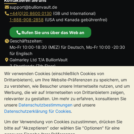
Kontaktieren Sie uns
support@bullionvault.de
+44(0)20 8600 0130
(GB und International)
1-888-908-2858
(USA und Kanada gebührenfrei)
Rufen Sie uns über das Web an
Geschäftszeiten:
Mo-Fr 10:00-18:30 (MEZ) für Deutsch, Mo-Fr 10:00 -20:30
für Englisch
Galmarley Ltd T/A BullionVault
3 Shortlands (7th Floor)
Hammersmith
Wir verwenden Cookies (einschließlich Cookies von
London
Drittanbietern), um Ihre Website-Präferenzen zu speichern, um
W6 8DA
zu verstehen, wie Besucher unsere Internetseite nutzen, und um
Großbritannien
Werbung, die wir auf Internetseiten von Drittanbietern zeigen,
relevanter zu gestalten. Um mehr zu erfahren, konsultieren Sie
unsere
Datenschutzbestimmungen
und unsere
Datenschutzerklärung für Cookies
.
Um der Verwendung von Cookies zuzustimmen, drücken Sie
TrustScore 4.8 | 724 Bewertungen
bitte auf "Akzeptieren" oder wählen Sie "Optionen" für eine
BITTE BEACHTEN SIE:
Der Wert von Edelmetallen kann sowohl