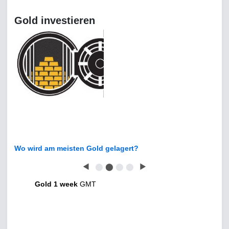
Gold investieren
Wo wird am meisten Gold gelagert?
◀
⬤
⬤
⬤
⬤
▶
Gold 1 week
GMT