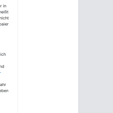
r in
heißt
nicht
baier
ich
und
-
Jahr
ieben