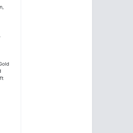
n,
.
Gold
d
ft