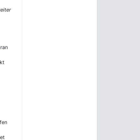
eiter
oran
kt
fen
tet