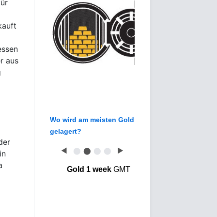
ür
kauft
essen
r aus
g
Wo wird am meisten Gold
gelagert?
der
◀
⬤
⬤
⬤
⬤
▶
in
a
Gold 1 week
GMT