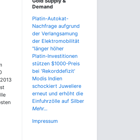
Gold Supply &
Demand
Platin-Autokat-
Nachfrage aufgrund
der Verlangsamung
der Elektromobilität
"länger höher
Platin-Investitionen
stützen $1000-Preis
m
bei 'Rekorddefizit'
0
Modis Indien
 2013
schockiert Juweliere
st
erneut und erhöht die
lle
Einfuhrzölle auf Silber
esten
Mehr...
Impressum