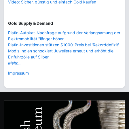
Video: Sicher, günstig und einfach Gold kaufen
Gold Supply & Demand
Platin-Autokat-Nachfrage aufgrund der Verlangsamung der
Elektromobilität "länger höher
Platin-Investitionen stützen $1000-Preis bei 'Rekorddefizit'
Modis Indien schockiert Juweliere erneut und erhöht die
Einfuhrzölle auf Silber
Mehr...
Impressum