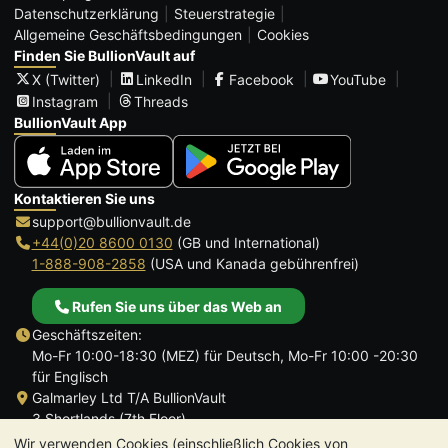
Datenschutzerklärung
Steuerstrategie
Allgemeine Geschäftsbedingungen
Cookies
Finden Sie BullionVault auf
X (Twitter)
LinkedIn
Facebook
YouTube
Instagram
Threads
BullionVault App
Kontaktieren Sie uns
support@bullionvault.de
+44(0)20 8600 0130
(GB und International)
1-888-908-2858
(USA und Kanada gebührenfrei)
Rufen Sie uns über das Web an
Geschäftszeiten:
Mo-Fr 10:00-18:30 (MEZ) für Deutsch, Mo-Fr 10:00 -20:30
für Englisch
Galmarley Ltd T/A BullionVault
3 Shortlands (7th Floor)
Hammersmith
Wir verwenden Cookies (einschließlich Cookies von