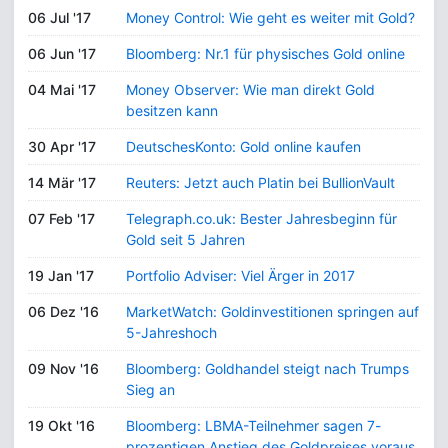
06 Jul '17
Money Control: Wie geht es weiter mit Gold?
06 Jun '17
Bloomberg: Nr.1 für physisches Gold online
04 Mai '17
Money Observer: Wie man direkt Gold
besitzen kann
30 Apr '17
DeutschesKonto: Gold online kaufen
14 Mär '17
Reuters: Jetzt auch Platin bei BullionVault
07 Feb '17
Telegraph.co.uk: Bester Jahresbeginn für
Gold seit 5 Jahren
19 Jan '17
Portfolio Adviser: Viel Ärger in 2017
06 Dez '16
MarketWatch: Goldinvestitionen springen auf
5-Jahreshoch
09 Nov '16
Bloomberg: Goldhandel steigt nach Trumps
Sieg an
19 Okt '16
Bloomberg: LBMA-Teilnehmer sagen 7-
prozentigen Anstieg des Goldpreises voraus