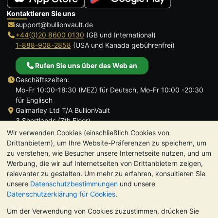
Kontaktieren Sie uns
support@bullionvault.de
+44(0)20 8600 0130
(GB und International)
1-888-908-2858
(USA und Kanada gebührenfrei)
Rufen Sie uns über das Web an
Geschäftszeiten:
Mo-Fr 10:00-18:30 (MEZ) für Deutsch, Mo-Fr 10:00 -20:30
für Englisch
Galmarley Ltd T/A BullionVault
3 Shortlands (7th Floor)
Hammersmith
Wir verwenden Cookies (einschließlich Cookies von
London
Drittanbietern), um Ihre Website-Präferenzen zu speichern, um
W6 8DA
zu verstehen, wie Besucher unsere Internetseite nutzen, und um
Großbritannien
Werbung, die wir auf Internetseiten von Drittanbietern zeigen,
relevanter zu gestalten. Um mehr zu erfahren, konsultieren Sie
unsere
Datenschutzbestimmungen
und unsere
Datenschutzerklärung für Cookies
.
Um der Verwendung von Cookies zuzustimmen, drücken Sie
TrustScore 4.8 | 724 Bewertungen