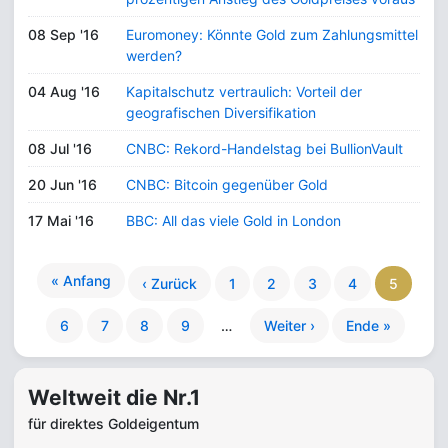
08 Sep '16
Euromoney: Könnte Gold zum Zahlungsmittel
werden?
04 Aug '16
Kapitalschutz vertraulich: Vorteil der
geografischen Diversifikation
08 Jul '16
CNBC: Rekord-Handelstag bei BullionVault
20 Jun '16
CNBC: Bitcoin gegenüber Gold
17 Mai '16
BBC: All das viele Gold in London
« Anfang
‹ Zurück
1
2
3
4
5
6
7
8
9
…
Weiter ›
Ende »
Weltweit die Nr.1
für direktes Goldeigentum