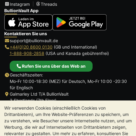
Instagram
Threads
BullionVault App
Kontaktieren Sie uns
support@bullionvault.de
+44(0)20 8600 0130
(GB und International)
1-888-908-2858
(USA und Kanada gebührenfrei)
Rufen Sie uns über das Web an
Geschäftszeiten:
Mo-Fr 10:00-18:30 (MEZ) für Deutsch, Mo-Fr 10:00 -20:30
für Englisch
Galmarley Ltd T/A BullionVault
3 Shortlands (7th Floor)
Hammersmith
Wir verwenden Cookies (einschließlich Cookies von
London
Drittanbietern), um Ihre Website-Präferenzen zu speichern, um
W6 8DA
zu verstehen, wie Besucher unsere Internetseite nutzen, und um
Großbritannien
Werbung, die wir auf Internetseiten von Drittanbietern zeigen,
relevanter zu gestalten. Um mehr zu erfahren, konsultieren Sie