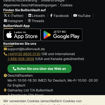
Datenschutzerklärung
Steuerstrategie
Allgemeine Geschäftsbedingungen
Cookies
Finden Sie BullionVault auf
X (Twitter)
LinkedIn
Facebook
YouTube
Instagram
Threads
BullionVault App
Kontaktieren Sie uns
support@bullionvault.de
+44(0)20 8600 0130
(GB und International)
1-888-908-2858
(USA und Kanada gebührenfrei)
Rufen Sie uns über das Web an
Geschäftszeiten:
Mo-Fr 10:00-18:30 (MEZ) für Deutsch, Mo-Fr 10:00 -20:30
für Englisch
Galmarley Ltd T/A BullionVault
3 Shortlands (7th Floor)
Hammersmith
Wir verwenden Cookies (einschließlich Cookies von
London