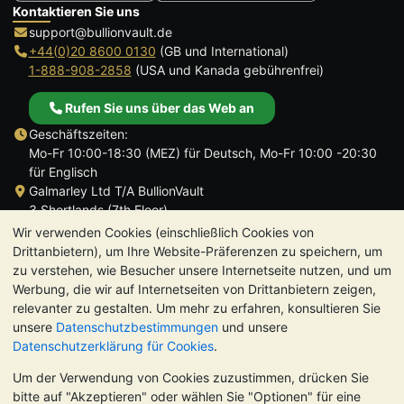
Kontaktieren Sie uns
support@bullionvault.de
+44(0)20 8600 0130
(GB und International)
1-888-908-2858
(USA und Kanada gebührenfrei)
Rufen Sie uns über das Web an
Geschäftszeiten:
Mo-Fr 10:00-18:30 (MEZ) für Deutsch, Mo-Fr 10:00 -20:30
für Englisch
Galmarley Ltd T/A BullionVault
3 Shortlands (7th Floor)
Hammersmith
Wir verwenden Cookies (einschließlich Cookies von
London
Drittanbietern), um Ihre Website-Präferenzen zu speichern, um
W6 8DA
zu verstehen, wie Besucher unsere Internetseite nutzen, und um
Großbritannien
Werbung, die wir auf Internetseiten von Drittanbietern zeigen,
relevanter zu gestalten. Um mehr zu erfahren, konsultieren Sie
unsere
Datenschutzbestimmungen
und unsere
Datenschutzerklärung für Cookies
.
Um der Verwendung von Cookies zuzustimmen, drücken Sie
TrustScore 4.8 | 726 Bewertungen
bitte auf "Akzeptieren" oder wählen Sie "Optionen" für eine
BITTE BEACHTEN SIE:
Der Wert von Edelmetallen kann sowohl