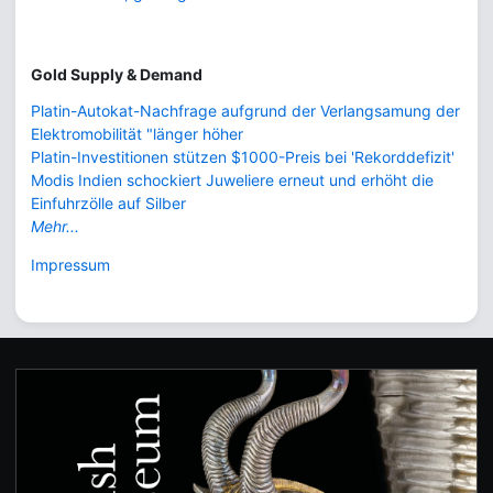
Gold Supply & Demand
Platin-Autokat-Nachfrage aufgrund der Verlangsamung der
Elektromobilität "länger höher
Platin-Investitionen stützen $1000-Preis bei 'Rekorddefizit'
Modis Indien schockiert Juweliere erneut und erhöht die
Einfuhrzölle auf Silber
Mehr...
Impressum