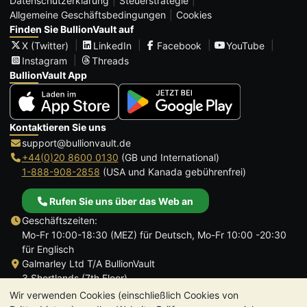
Datenschutzerklärung
Steuerstrategie
Allgemeine Geschäftsbedingungen
Cookies
Finden Sie BullionVault auf
X (Twitter)
LinkedIn
Facebook
YouTube
Instagram
Threads
BullionVault App
Kontaktieren Sie uns
support@bullionvault.de
+44(0)20 8600 0130
(GB und International)
1-888-908-2858
(USA und Kanada gebührenfrei)
Rufen Sie uns über das Web an
Geschäftszeiten:
Mo-Fr 10:00-18:30 (MEZ) für Deutsch, Mo-Fr 10:00 -20:30
für Englisch
Galmarley Ltd T/A BullionVault
3 Shortlands (7th Floor)
Hammersmith
Wir verwenden Cookies (einschließlich Cookies von
London