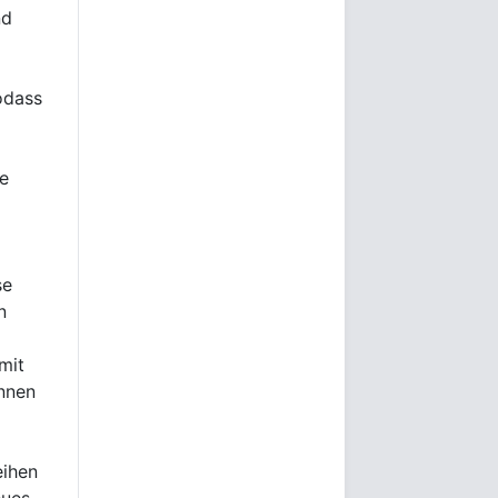
nd
odass
e
se
n
mit
nnen
eihen
eues