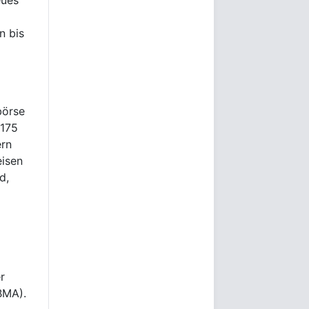
n bis
börse
 175
ern
eisen
d,
r
BMA).