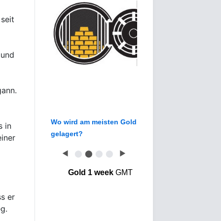
seit
 und
gann.
Wo wird am meisten Gold
 in
gelagert?
einer
◀
⬤
⬤
⬤
⬤
▶
Gold 1 week
GMT
s er
g.