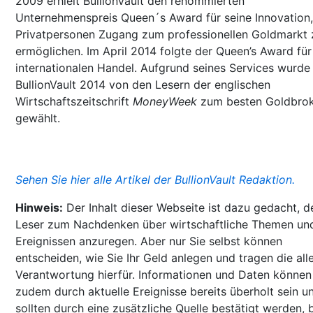
2009 erhielt BullionVault den renommierten
Unternehmenspreis Queen´s Award für seine Innovation,
Privatpersonen Zugang zum professionellen Goldmarkt 
ermöglichen. Im April 2014 folgte der Queen’s Award für
internationalen Handel. Aufgrund seines Services wurde
BullionVault 2014 von den Lesern der englischen
Wirtschaftszeitschrift
MoneyWeek
zum besten Goldbro
gewählt.
Sehen Sie hier alle Artikel der BullionVault Redaktion.
Hinweis:
Der Inhalt dieser Webseite ist dazu gedacht, d
Leser zum Nachdenken über wirtschaftliche Themen un
Ereignissen anzuregen. Aber nur Sie selbst können
entscheiden, wie Sie Ihr Geld anlegen und tragen die all
Verantwortung hierfür. Informationen und Daten können
zudem durch aktuelle Ereignisse bereits überholt sein u
sollten durch eine zusätzliche Quelle bestätigt werden, 