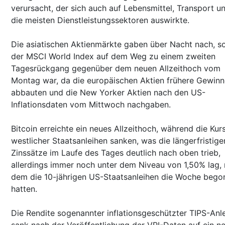
verursacht, der sich auch auf Lebensmittel, Transport u
die meisten Dienstleistungssektoren auswirkte.
Die asiatischen Aktienmärkte gaben über Nacht nach, s
der MSCI World Index auf dem Weg zu einem zweiten
Tagesrückgang gegenüber dem neuen Allzeithoch vom
Montag war, da die europäischen Aktien frühere Gewinn
abbauten und die New Yorker Aktien nach den US-
Inflationsdaten vom Mittwoch nachgaben.
Bitcoin erreichte ein neues Allzeithoch, während die Kur
westlicher Staatsanleihen sanken, was die längerfristige
Zinssätze im Laufe des Tages deutlich nach oben trieb,
allerdings immer noch unter dem Niveau von 1,50% lag, 
dem die 10-jährigen US-Staatsanleihen die Woche bego
hatten.
Die Rendite sogenannter inflationsgeschützter TIPS-Anl
sank nach der Veröffentlichung der VPI-Daten auf ein n