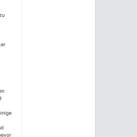
zu
ker
en
d
einige
nd
bevor