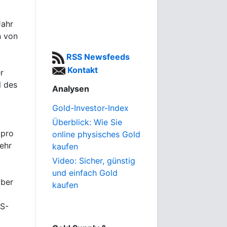
Jahr
n von
RSS Newsfeeds
Kontakt
r
l des
Analysen
Gold-Investor-Index
Überblick: Wie Sie
 pro
online physisches Gold
ehr
kaufen
Video: Sicher, günstig
und einfach Gold
über
kaufen
US-