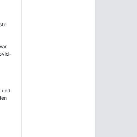
ste
war
ovid-
- und
den