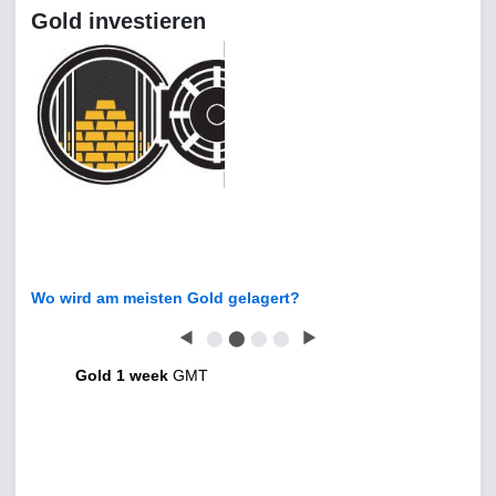
Gold investieren
Wo wird am meisten Gold gelagert?
◀
⬤
⬤
⬤
⬤
▶
Gold 1 week
GMT