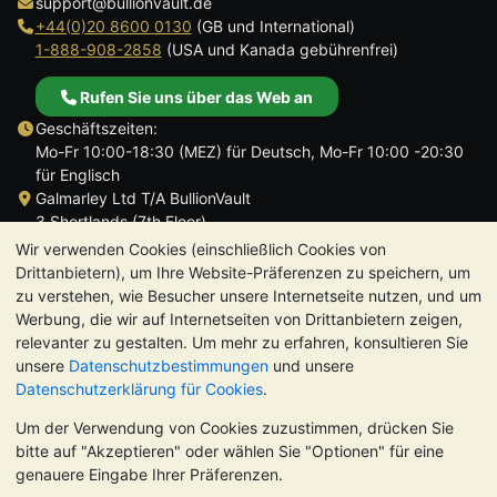
support@bullionvault.de
+44(0)20 8600 0130
(GB und International)
1-888-908-2858
(USA und Kanada gebührenfrei)
Rufen Sie uns über das Web an
Geschäftszeiten:
Mo-Fr 10:00-18:30 (MEZ) für Deutsch, Mo-Fr 10:00 -20:30
für Englisch
Galmarley Ltd T/A BullionVault
3 Shortlands (7th Floor)
Hammersmith
Wir verwenden Cookies (einschließlich Cookies von
London
Drittanbietern), um Ihre Website-Präferenzen zu speichern, um
W6 8DA
zu verstehen, wie Besucher unsere Internetseite nutzen, und um
Großbritannien
Werbung, die wir auf Internetseiten von Drittanbietern zeigen,
relevanter zu gestalten. Um mehr zu erfahren, konsultieren Sie
unsere
Datenschutzbestimmungen
und unsere
Datenschutzerklärung für Cookies
.
Um der Verwendung von Cookies zuzustimmen, drücken Sie
TrustScore 4.8 | 724 Bewertungen
bitte auf "Akzeptieren" oder wählen Sie "Optionen" für eine
BITTE BEACHTEN SIE:
Der Wert von Edelmetallen kann sowohl
genauere Eingabe Ihrer Präferenzen.
steigen als auch fallen. Historische Trends sind keine Garantie