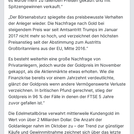
es wurde mehr zu fallenden Preisen gekauft und mit
Spitzengewinnen verkauft.“
„Der Börsenabsturz spiegelte das preisbewusste Verhalten
der Anleger wieder. Die Nachfrage nach Gold bei
steigendem Preis war seit Amtsantritt Trumps im Januar
2017 nicht mehr so hoch, und verzeichnet den höchsten
Preisanstieg seit der Abstimmung zum Austritts
Großbritanniens aus der EU, Mitte 2016.“
Es besteht weiterhin eine große Nachfrage von
Privatanlegern, jedoch wurde der Goldpreis im November
gekappt, als die Aktienmärkte etwas erholten. Wie die
Finanzkrise bereits vor einem Jahrzehnt verdeutlichte,
glänzt der Goldpreis wenn andere Vermögenswerte Verluste
verzeichnen. In britischen Pfund gerechnet, stieg der
Goldpreis in 96 % der Fälle in denen der FTSE 5 Jahre
zuvor gefallen ist.“
Die Edelmetallbörse verwahrt mittlerweile Kundengold im
Wert von über 2 Milliarden Dollar. Die Anzahl der
Goldanleger nahm im Oktober zu – der Trend zur günstiger
Käufe und Gewinnmitnahme zeichnet sich über das letzte