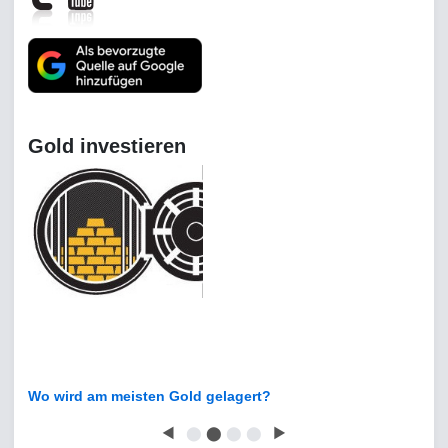
Gold investieren
Wo wird am meisten Gold gelagert?
◀
⬤
⬤
⬤
⬤
▶