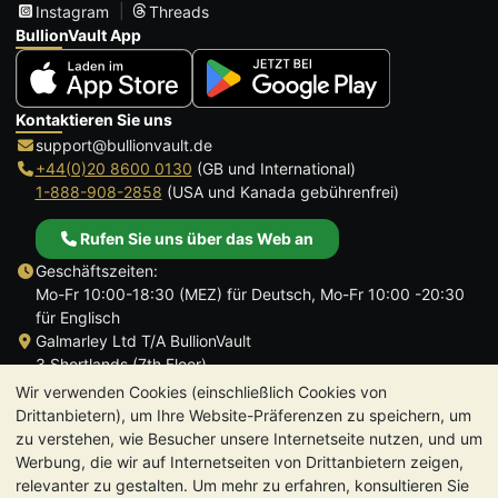
Instagram
Threads
BullionVault App
Kontaktieren Sie uns
support@bullionvault.de
+44(0)20 8600 0130
(GB und International)
1-888-908-2858
(USA und Kanada gebührenfrei)
Rufen Sie uns über das Web an
Geschäftszeiten:
Mo-Fr 10:00-18:30 (MEZ) für Deutsch, Mo-Fr 10:00 -20:30
für Englisch
Galmarley Ltd T/A BullionVault
3 Shortlands (7th Floor)
Hammersmith
Wir verwenden Cookies (einschließlich Cookies von
London
Drittanbietern), um Ihre Website-Präferenzen zu speichern, um
W6 8DA
zu verstehen, wie Besucher unsere Internetseite nutzen, und um
Großbritannien
Werbung, die wir auf Internetseiten von Drittanbietern zeigen,
relevanter zu gestalten. Um mehr zu erfahren, konsultieren Sie