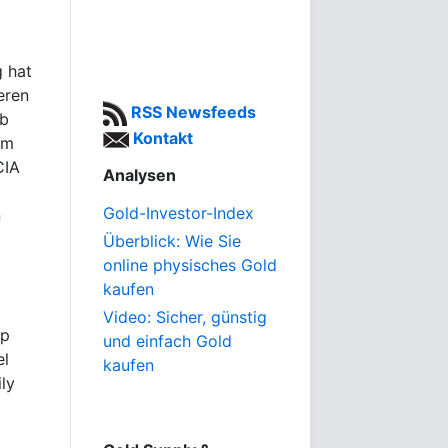
g hat
eren
RSS Newsfeeds
eb
Kontakt
em
CIA
Analysen
Gold-Investor-Index
n
Überblick: Wie Sie
online physisches Gold
kaufen
Video: Sicher, günstig
mp
und einfach Gold
el
kaufen
ly