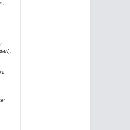
d,
r
BMA).
zu
ker