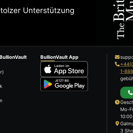
stolzer Unterstützung
BullionVault
BullionVault App
suppo
+44(
1-88
r)
gebüh
k
m
Gesch
Mo-Fr
10:00
Galma
3 Sho