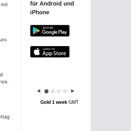
 mit
uro
Wo wird am meisten Gold
el
gelagert?
nze.
◀
⬤
⬤
⬤
⬤
▶
Gold 1 week
GMT
ttag