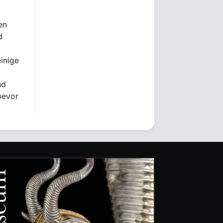
en
d
einige
nd
bevor