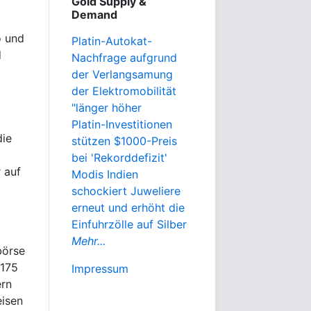
Gold Supply &
Demand
o und
Platin-Autokat-
d
Nachfrage aufgrund
der Verlangsamung
der Elektromobilität
"länger höher
Platin-Investitionen
die
stützen $1000-Preis
bei 'Rekorddefizit'
 auf
Modis Indien
schockiert Juweliere
erneut und erhöht die
Einfuhrzölle auf Silber
Mehr...
börse
 175
Impressum
ern
eisen