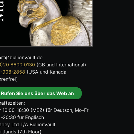
rt@bullionvault.de
0)20 8600 0130
(GB und International)
8-908-2858
(USA und Kanada
renfrei)
Rufen Sie uns über das Web an
äftszeiten:
 10:00-18:30 (MEZ) für Deutsch, Mo-Fr
 -20:30 für Englisch
rley Ltd T/A BullionVault
rtlands (7th Floor)