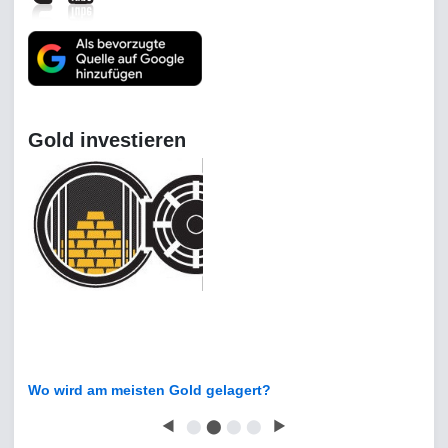
Gold investieren
Wo wird am meisten Gold gelagert?
◀
⬤
⬤
⬤
⬤
▶