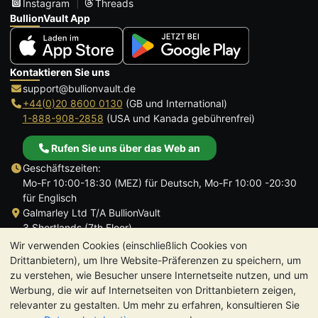
Instagram
Threads
BullionVault App
Kontaktieren Sie uns
support@bullionvault.de
+44(0)20 8600 0130
(GB und International)
1-888-908-2858
(USA und Kanada gebührenfrei)
Rufen Sie uns über das Web an
Geschäftszeiten:
Mo-Fr 10:00-18:30 (MEZ) für Deutsch, Mo-Fr 10:00 -20:30
für Englisch
Galmarley Ltd T/A BullionVault
3 Shortlands (7th Floor)
Hammersmith
Wir verwenden Cookies (einschließlich Cookies von
London
Drittanbietern), um Ihre Website-Präferenzen zu speichern, um
W6 8DA
zu verstehen, wie Besucher unsere Internetseite nutzen, und um
Großbritannien
Werbung, die wir auf Internetseiten von Drittanbietern zeigen,
relevanter zu gestalten. Um mehr zu erfahren, konsultieren Sie