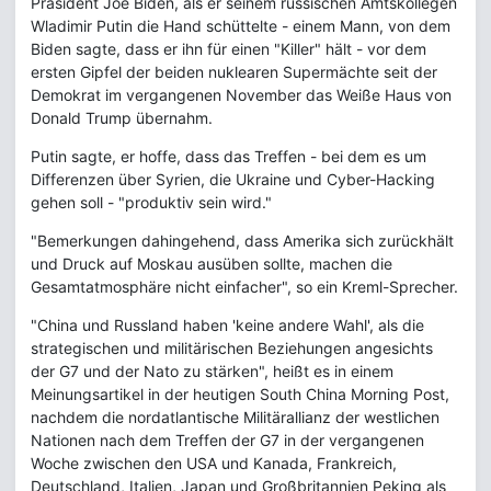
Präsident Joe Biden, als er seinem russischen Amtskollegen
Wladimir Putin die Hand schüttelte - einem Mann, von dem
Biden sagte, dass er ihn für einen "Killer" hält - vor dem
ersten Gipfel der beiden nuklearen Supermächte seit der
Demokrat im vergangenen November das Weiße Haus von
Donald Trump übernahm.
Putin sagte, er hoffe, dass das Treffen - bei dem es um
Differenzen über Syrien, die Ukraine und Cyber-Hacking
gehen soll - "produktiv sein wird."
"Bemerkungen dahingehend, dass Amerika sich zurückhält
und Druck auf Moskau ausüben sollte, machen die
Gesamtatmosphäre nicht einfacher", so ein Kreml-Sprecher.
"China und Russland haben 'keine andere Wahl', als die
strategischen und militärischen Beziehungen angesichts
der G7 und der Nato zu stärken", heißt es in einem
Meinungsartikel in der heutigen South China Morning Post,
nachdem die nordatlantische Militärallianz der westlichen
Nationen nach dem Treffen der G7 in der vergangenen
Woche zwischen den USA und Kanada, Frankreich,
Deutschland, Italien, Japan und Großbritannien Peking als