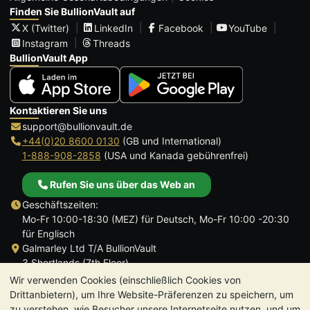
Finden Sie BullionVault auf
X (Twitter)
LinkedIn
Facebook
YouTube
Instagram
Threads
BullionVault App
Kontaktieren Sie uns
support@bullionvault.de
+44(0)20 8600 0130
(GB und International)
1-888-908-2858
(USA und Kanada gebührenfrei)
Rufen Sie uns über das Web an
Geschäftszeiten:
Mo-Fr 10:00-18:30 (MEZ) für Deutsch, Mo-Fr 10:00 -20:30
für Englisch
Galmarley Ltd T/A BullionVault
3 Shortlands (7th Floor)
Hammersmith
Wir verwenden Cookies (einschließlich Cookies von
London
Drittanbietern), um Ihre Website-Präferenzen zu speichern, um
W6 8DA
zu verstehen, wie Besucher unsere Internetseite nutzen, und um