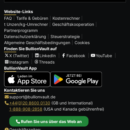
Website-Links
FAQ
Tarife & Gebüren
Kostenrechner
t Unzen/kg-Umrechner
Geschäftskooperation
Partnerprogramm
Datenschutzerklärung
Steuerstrategie
Allgemeine Geschäftsbedingungen
Cookies
Finden Sie BullionVault auf
X (Twitter)
LinkedIn
Facebook
YouTube
Instagram
Threads
BullionVault App
Kontaktieren Sie uns
support@bullionvault.de
+44(0)20 8600 0130
(GB und International)
1-888-908-2858
(USA und Kanada gebührenfrei)
Rufen Sie uns über das Web an
Geschäftszeiten: