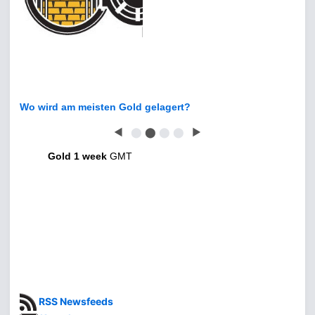
Wo wird am meisten Gold gelagert?
◀
⬤
⬤
⬤
⬤
▶
Gold 1 week
GMT
RSS Newsfeeds