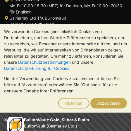
Mo-Fr 10:00-18:30 (MEZ) für Deutsch, Mo-Fr 10:00 -20:30
für Englisch
Galmarley Ltd T/A BullionVault
3 Shortlands (7th Floor)
Hammersmith
Wir verwenden Cookies (einschließlich Cookies von
London
Drittanbietern), um Ihre Website-Präferenzen zu speichern, um
W6 8DA
zu verstehen, wie Besucher unsere Internetseite nutzen, und um
Großbritannien
Werbung, die wir auf Internetseiten von Drittanbietern zeigen,
relevanter zu gestalten. Um mehr zu erfahren, konsultieren Sie
unsere
Datenschutzbestimmungen
und unsere
Datenschutzerklärung für Cookies
.
Um der Verwendung von Cookies zuzustimmen, drücken Sie
TrustScore 4.8 | 724 Bewertungen
bitte auf "Akzeptieren" oder wählen Sie "Optionen" für eine
BITTE BEACHTEN SIE:
Der Wert von Edelmetallen kann sowohl
genauere Eingabe Ihrer Präferenzen.
steigen als auch fallen. Historische Trends sind keine Garantie
für zukünftige Preisentwicklungen. Nichts auf den Webseiten
Optionen
Akzeptieren
von BullionVault oder in der Kommunikation stellt eine
Anlageberatung dar. Sie sollten sich von einem Fachmann
beraten lassen, um zu sehen, ob der Besitz von Edelmetallen
BullionVault: Gold, Silber & Platin
das Richtige für Sie ist.
BullionVault (Galmarley Ltd.)
Galmarley Ltd. (Handelsname BullionVault) ist registriert in