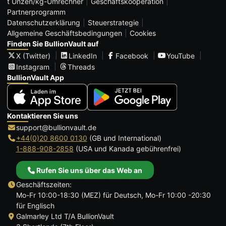
t Unzen/kg-Umrechner
Geschäftskooperation
Partnerprogramm
Datenschutzerklärung
Steuerstrategie
Allgemeine Geschäftsbedingungen
Cookies
Finden Sie BullionVault auf
X (Twitter)
LinkedIn
Facebook
YouTube
Instagram
Threads
BullionVault App
Kontaktieren Sie uns
support@bullionvault.de
+44(0)20 8600 0130
(GB und International)
1-888-908-2858
(USA und Kanada gebührenfrei)
Rufen Sie uns über das Web an
Geschäftszeiten:
Mo-Fr 10:00-18:30 (MEZ) für Deutsch, Mo-Fr 10:00 -20:30
für Englisch
Galmarley Ltd T/A BullionVault