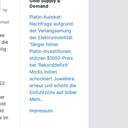
Gold Supply &
Demand
Platin-Autokat-
Nachfrage aufgrund
der Verlangsamung
se
der Elektromobilität
 die
"länger höher
tig
Platin-Investitionen
stützen $1000-Preis
bei 'Rekorddefizit'
Modis Indien
schockiert Juweliere
022
erneut und erhöht die
Einfuhrzölle auf Silber
der
Mehr...
old
ld
Impressum
e im