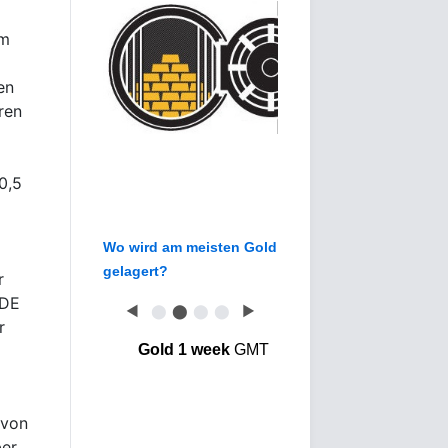
Im
en
ren
0,5
Wo wird am meisten Gold
gelagert?
r
 DE
◀
⬤
⬤
⬤
⬤
▶
r
Gold 1 week
GMT
 von
ber