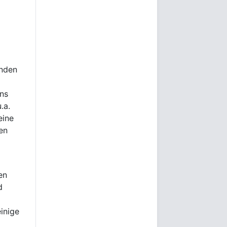
enden
ons
.a.
eine
en
en
d
einige