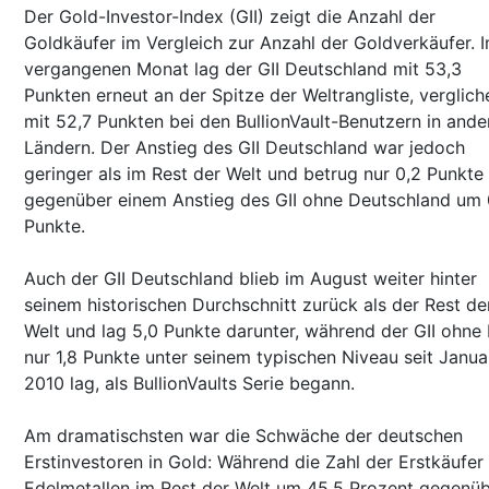
Der Gold-Investor-Index (GII) zeigt die Anzahl der
Goldkäufer im Vergleich zur Anzahl der Goldverkäufer. 
vergangenen Monat lag der GII Deutschland mit 53,3
Punkten erneut an der Spitze der Weltrangliste, verglich
mit 52,7 Punkten bei den BullionVault-Benutzern in ande
Ländern. Der Anstieg des GII Deutschland war jedoch
geringer als im Rest der Welt und betrug nur 0,2 Punkte
gegenüber einem Anstieg des GII ohne Deutschland um 
Punkte.
Auch der GII Deutschland blieb im August weiter hinter
seinem historischen Durchschnitt zurück als der Rest de
Welt und lag 5,0 Punkte darunter, während der GII ohne
nur 1,8 Punkte unter seinem typischen Niveau seit Janua
2010 lag, als BullionVaults Serie begann.
Am dramatischsten war die Schwäche der deutschen
Erstinvestoren in Gold: Während die Zahl der Erstkäufer
Edelmetallen im Rest der Welt um 45,5 Prozent gegenü