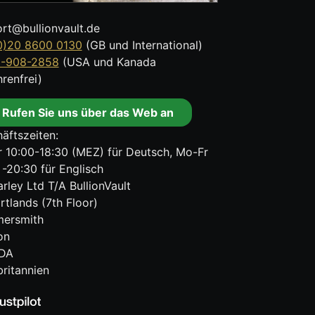
rt@bullionvault.de
0)20 8600 0130
(GB und International)
8-908-2858
(USA und Kanada
renfrei)
Rufen Sie uns über das Web an
äftszeiten:
 10:00-18:30 (MEZ) für Deutsch, Mo-Fr
 -20:30 für Englisch
rley Ltd T/A BullionVault
rtlands (7th Floor)
ersmith
on
DA
ritannien