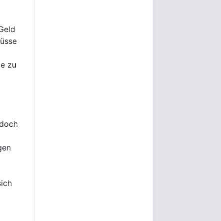
Geld
lüsse
ze zu
edoch
gen
sich