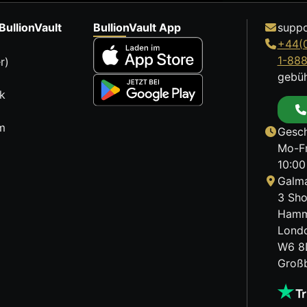
BullionVault
BullionVault App
suppo
+44(
1-88
r)
gebüh
k
m
Gesch
Mo-Fr
10:00
Galma
3 Sho
Hamm
Lond
W6 8
Großb