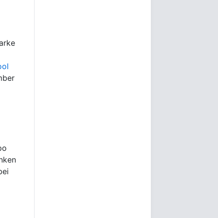
tarke
ool
mber
po
inken
bei