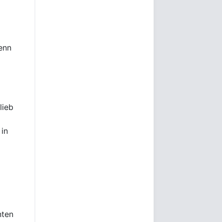
enn
lieb
 in
nten