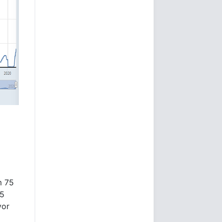
m 75
:5
vor