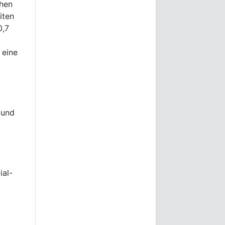
chen
iten
0,7
 eine
 und
ial-