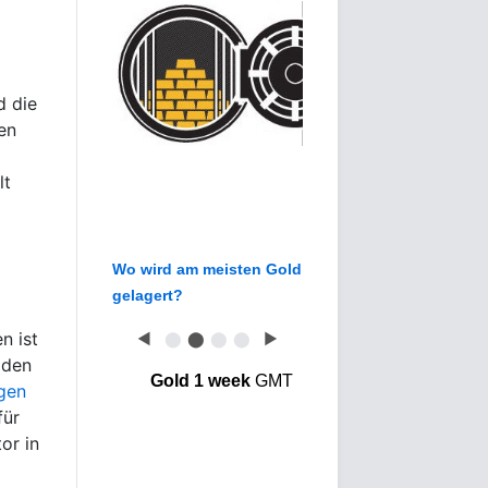
d die
en
lt
Wo wird am meisten Gold
gelagert?
n ist
◀
⬤
⬤
⬤
⬤
▶
 den
Gold 1 week
GMT
gen
für
or in