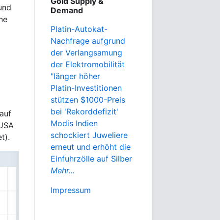
Gold Supply &
und
Demand
ne
Platin-Autokat-
Nachfrage aufgrund
der Verlangsamung
der Elektromobilität
"länger höher
Platin-Investitionen
stützen $1000-Preis
bei 'Rekorddefizit'
auf
Modis Indien
 USA
schockiert Juweliere
t).
erneut und erhöht die
Einfuhrzölle auf Silber
Mehr...
Impressum