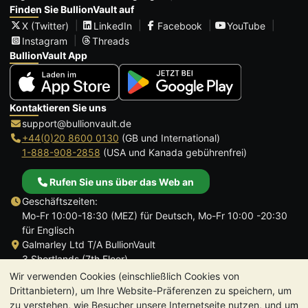
Finden Sie BullionVault auf
X (Twitter)
LinkedIn
Facebook
YouTube
Instagram
Threads
BullionVault App
Kontaktieren Sie uns
support@bullionvault.de
+44(0)20 8600 0130
(GB und International)
1-888-908-2858
(USA und Kanada gebührenfrei)
Rufen Sie uns über das Web an
Geschäftszeiten:
Mo-Fr 10:00-18:30 (MEZ) für Deutsch, Mo-Fr 10:00 -20:30
für Englisch
Galmarley Ltd T/A BullionVault
3 Shortlands (7th Floor)
Hammersmith
Wir verwenden Cookies (einschließlich Cookies von
London
Drittanbietern), um Ihre Website-Präferenzen zu speichern, um
W6 8DA
zu verstehen, wie Besucher unsere Internetseite nutzen, und um