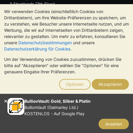
3 Shortlands (7th Floor)
Hammersmith
Wir verwenden Cookies (einschließlich Cookies von
London
Drittanbietern), um Ihre Website-Präferenzen zu speichern, um
W6 8DA
zu verstehen, wie Besucher unsere Internetseite nutzen, und um
Großbritannien
Werbung, die wir auf Internetseiten von Drittanbietern zeigen,
relevanter zu gestalten. Um mehr zu erfahren, konsultieren Sie
unsere
Datenschutzbestimmungen
und unsere
Datenschutzerklärung für Cookies
.
Um der Verwendung von Cookies zuzustimmen, drücken Sie
TrustScore 4.8 | 726 Bewertungen
bitte auf "Akzeptieren" oder wählen Sie "Optionen" für eine
BITTE BEACHTEN SIE:
Der Wert von Edelmetallen kann sowohl
genauere Eingabe Ihrer Präferenzen.
steigen als auch fallen. Historische Trends sind keine Garantie
für zukünftige Preisentwicklungen. Nichts auf den Webseiten
Optionen
Akzeptieren
von BullionVault oder in der Kommunikation stellt eine
Anlageberatung dar. Sie sollten sich von einem Fachmann
beraten lassen, um zu sehen, ob der Besitz von Edelmetallen
BullionVault: Gold, Silber & Platin
das Richtige für Sie ist.
BullionVault (Galmarley Ltd.)
Galmarley Ltd. (Handelsname BullionVault) ist registriert in
KOSTENLOS - Auf Google Play
England und Wales unter der Steuernummer 4943684
BullionVault Ltd © 2026
Ansehen