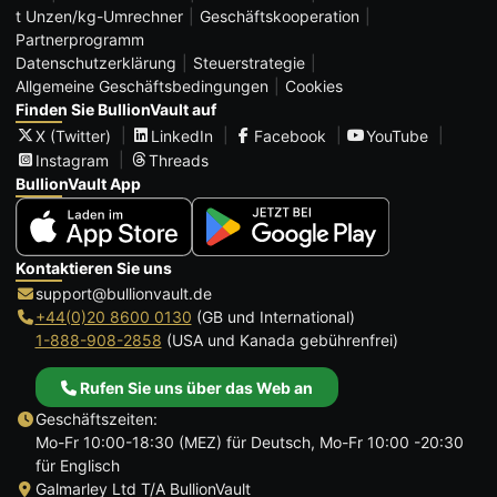
t Unzen/kg-Umrechner
Geschäftskooperation
Partnerprogramm
Datenschutzerklärung
Steuerstrategie
Allgemeine Geschäftsbedingungen
Cookies
Finden Sie BullionVault auf
X (Twitter)
LinkedIn
Facebook
YouTube
Instagram
Threads
BullionVault App
Kontaktieren Sie uns
support@bullionvault.de
+44(0)20 8600 0130
(GB und International)
1-888-908-2858
(USA und Kanada gebührenfrei)
Rufen Sie uns über das Web an
Geschäftszeiten:
Mo-Fr 10:00-18:30 (MEZ) für Deutsch, Mo-Fr 10:00 -20:30
für Englisch
Galmarley Ltd T/A BullionVault