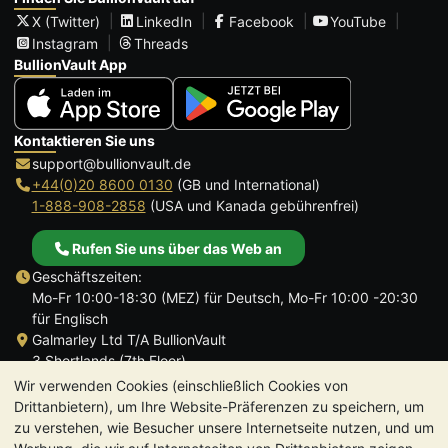
X (Twitter)
LinkedIn
Facebook
YouTube
Instagram
Threads
BullionVault App
Kontaktieren Sie uns
support@bullionvault.de
+44(0)20 8600 0130
(GB und International)
1-888-908-2858
(USA und Kanada gebührenfrei)
Rufen Sie uns über das Web an
Geschäftszeiten:
Mo-Fr 10:00-18:30 (MEZ) für Deutsch, Mo-Fr 10:00 -20:30
für Englisch
Galmarley Ltd T/A BullionVault
3 Shortlands (7th Floor)
Hammersmith
Wir verwenden Cookies (einschließlich Cookies von
London
Drittanbietern), um Ihre Website-Präferenzen zu speichern, um
W6 8DA
zu verstehen, wie Besucher unsere Internetseite nutzen, und um
Großbritannien