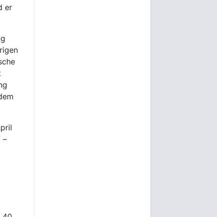
d er
ng
rigen
sche
t
ng
 dem
pril
 –
m 40