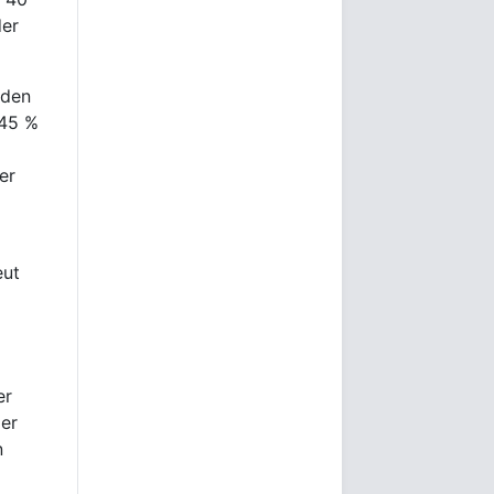
der
 den
,45 %
er
eut
er
ger
n