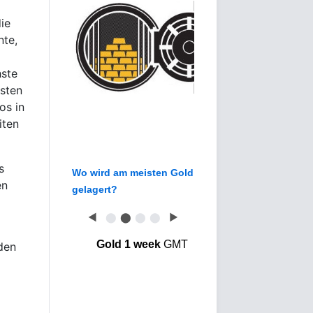
ie
nte,
hste
osten
os in
iten
s
Wo wird am meisten Gold
en
gelagert?
◀
⬤
⬤
⬤
⬤
▶
Gold 1 week
GMT
den