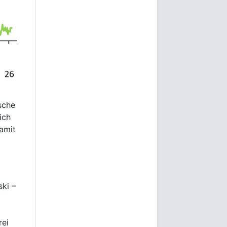
sche
ich
damit
ski –
rei