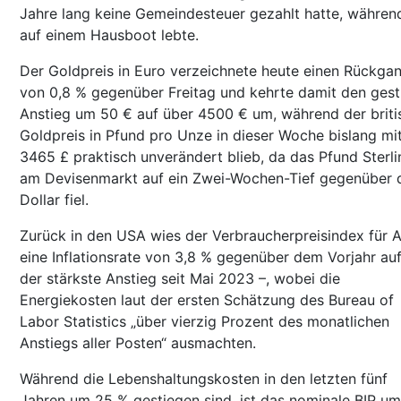
Jahre lang keine Gemeindesteuer gezahlt hatte, währen
auf einem Hausboot lebte.
Der Goldpreis in Euro verzeichnete heute einen Rückga
von 0,8 % gegenüber Freitag und kehrte damit den gest
Anstieg um 50 € auf über 4500 € um, während der briti
Goldpreis in Pfund pro Unze in dieser Woche bislang mi
3465 £ praktisch unverändert blieb, da das Pfund Sterli
am Devisenmarkt auf ein Zwei-Wochen-Tief gegenüber
Dollar fiel.
Zurück in den USA wies der Verbraucherpreisindex für A
eine Inflationsrate von 3,8 % gegenüber dem Vorjahr auf
der stärkste Anstieg seit Mai 2023 –, wobei die
Energiekosten laut der ersten Schätzung des Bureau of
Labor Statistics „über vierzig Prozent des monatlichen
Anstiegs aller Posten“ ausmachten.
Während die Lebenshaltungskosten in den letzten fünf
Jahren um 25 % gestiegen sind, ist das nominale BIP u