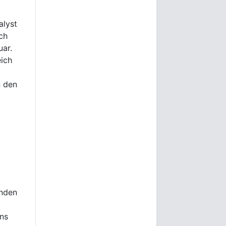
alyst
ch
uar.
ich
n den
enden
ons