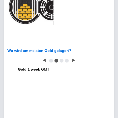
Wo wird am meisten Gold gelagert?
◀
⬤
⬤
⬤
⬤
▶
Gold 1 week
GMT