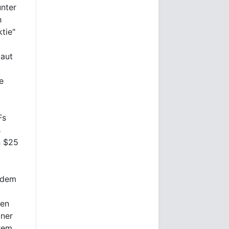
unter
h
tie"
laut
e
Fs
s
n $25
 dem
gen
iner
rem