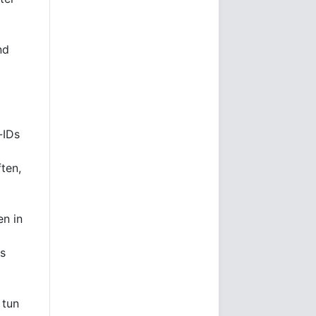
nd
-IDs
ten,
en in
es
 tun