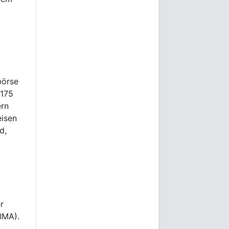
börse
 175
ern
eisen
d,
r
BMA).