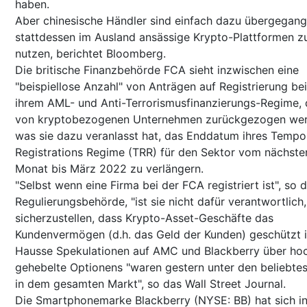
haben.
Aber chinesische Händler sind einfach dazu übergegang
stattdessen im Ausland ansässige Krypto-Plattformen z
nutzen, berichtet Bloomberg.
Die britische Finanzbehörde FCA sieht inzwischen eine
"beispiellose Anzahl" von Anträgen auf Registrierung bei
ihrem AML- und Anti-Terrorismusfinanzierungs-Regime, 
von kryptobezogenen Unternehmen zurückgezogen wer
was sie dazu veranlasst hat, das Enddatum ihres Tempo
Registrations Regime (TRR) für den Sektor vom nächste
Monat bis März 2022 zu verlängern.
"Selbst wenn eine Firma bei der FCA registriert ist", so d
Regulierungsbehörde, "ist sie nicht dafür verantwortlich,
sicherzustellen, dass Krypto-Asset-Geschäfte das
Kundenvermögen (d.h. das Geld der Kunden) geschützt is
Hausse Spekulationen auf AMC und Blackberry über ho
gehebelte Optionens "waren gestern unter den beliebte
in dem gesamten Markt", so das Wall Street Journal.
Die Smartphonemarke Blackberry (NYSE: BB) hat sich i