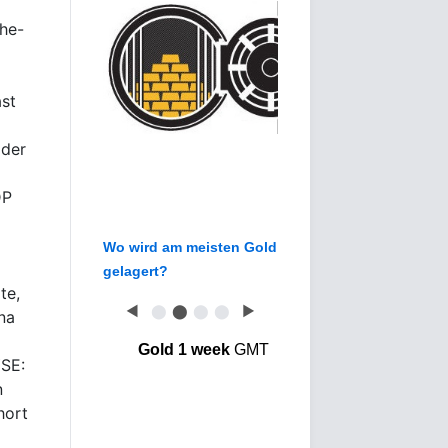
he-
ast
 der
DP
Wo wird am meisten Gold
gelagert?
te,
◀
⬤
⬤
⬤
⬤
▶
na
Gold 1 week
GMT
SE:
n
hort