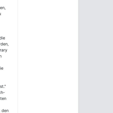
en,
u
die
den,
rary
n
ie
t."
ch-
sten
n den