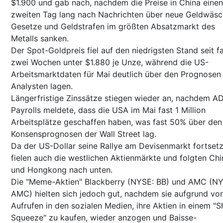
$1.900 und gab nach, nachdem die Preise in China einen
zweiten Tag lang nach Nachrichten über neue Geldwäsc
Gesetze und Geldstrafen im größten Absatzmarkt des
Metalls sanken.
Der Spot-Goldpreis fiel auf den niedrigsten Stand seit f
zwei Wochen unter $1.880 je Unze, während die US-
Arbeitsmarktdaten für Mai deutlich über den Prognosen
Analysten lagen.
Längerfristige Zinssätze stiegen wieder an, nachdem A
Payrolls meldete, dass die USA im Mai fast 1 Million
Arbeitsplätze geschaffen haben, was fast 50% über den
Konsensprognosen der Wall Street lag.
Da der US-Dollar seine Rallye am Devisenmarkt fortsetz
fielen auch die westlichen Aktienmärkte und folgten Chi
und Hongkong nach unten.
Die "Meme-Aktien" Blackberry (NYSE: BB) und AMC (NY
AMC) hielten sich jedoch gut, nachdem sie aufgrund vo
Aufrufen in den sozialen Medien, ihre Aktien in einem "S
Squeeze" zu kaufen, wieder anzogen und Baisse-