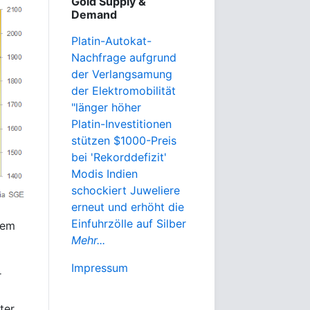
Gold Supply &
Demand
Platin-Autokat-
Nachfrage aufgrund
der Verlangsamung
der Elektromobilität
"länger höher
Platin-Investitionen
stützen $1000-Preis
bei 'Rekorddefizit'
Modis Indien
schockiert Juweliere
erneut und erhöht die
Einfuhrzölle auf Silber
nem
Mehr...
Impressum
r
ter