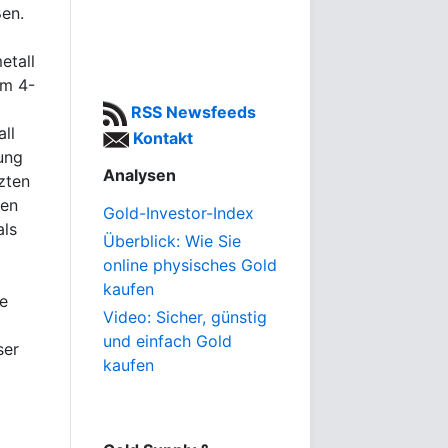
ßen.
etall
em 4-
RSS Newsfeeds
ll
Kontakt
ung
Analysen
zten
hen
Gold-Investor-Index
als
Überblick: Wie Sie
online physisches Gold
kaufen
ie
Video: Sicher, günstig
und einfach Gold
ser
kaufen