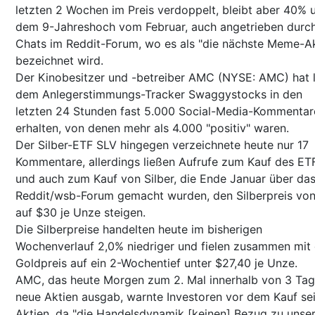
letzten 2 Wochen im Preis verdoppelt, bleibt aber 40% 
dem 9-Jahreshoch vom Februar, auch angetrieben durc
Chats im Reddit-Forum, wo es als "die nächste Meme-Ak
bezeichnet wird.
Der Kinobesitzer und -betreiber AMC (NYSE: AMC) hat 
dem Anlegerstimmungs-Tracker Swaggystocks in den
letzten 24 Stunden fast 5.000 Social-Media-Kommentar
erhalten, von denen mehr als 4.000 "positiv" waren.
Der Silber-ETF SLV hingegen verzeichnete heute nur 17
Kommentare, allerdings ließen Aufrufe zum Kauf des ET
und auch zum Kauf von Silber, die Ende Januar über da
Reddit/wsb-Forum gemacht wurden, den Silberpreis vo
auf $30 je Unze steigen.
Die Silberpreise handelten heute im bisherigen
Wochenverlauf 2,0% niedriger und fielen zusammen mit
Goldpreis auf ein 2-Wochentief unter $27,40 je Unze.
AMC, das heute Morgen zum 2. Mal innerhalb von 3 Ta
neue Aktien ausgab, warnte Investoren vor dem Kauf se
Aktien, da "die Handelsdynamik [keinen] Bezug zu unse