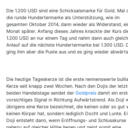
Die 1.200 USD sind eine Schicksalsmarke für Gold. Mal 
die runde Hundertermarke als Unterstützung, wie im
gesamten Oktober 2014, dann wieder als Widerstand, ei
Monat später. Anfang dieses Jahres knackte der Kurs di
1.200 USD an nur einem Tag und nahm dann auch gleich
Anlauf auf die nächste Hundertermarke bei 1.300 USD. 
ging ihm aber die Puste aus und es ging wieder abwärts
Die heutige Tageskerze ist die erste nennenswerte bulli
Kerze seit knapp zwei Wochen. Nach den Dojis der letz
beiden Handelstage sendet der
Goldpreis
damit ein erst
vorsichtiges Signal in Richtung Aufwärtstrend. Als Doji 
übrigens eine Kerze bezeichnet, die keinen oder so gut 
keinen Körper hat, sondern lediglich Docht und Lunte. E
Doji entsteht dann, wenn Eröffnungs- und Schlusskurse
nahezu auf gleicher Höhe liegen und zeigt somit eine