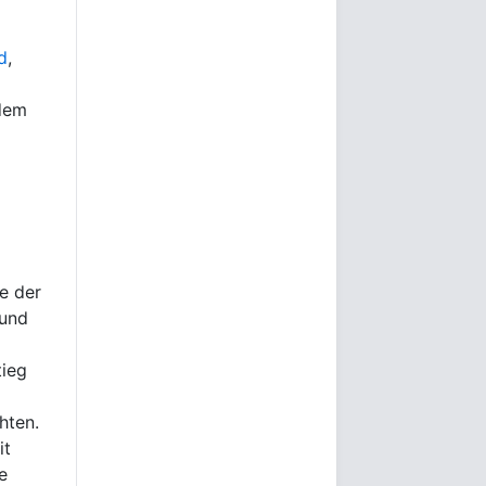
d
,
 dem
e der
 und
tieg
hten.
it
e