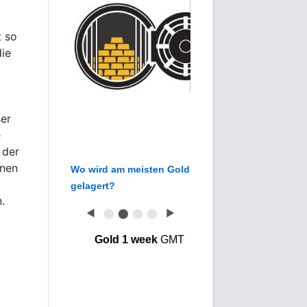
t so
die
ser
e
 der
onen
Wo wird am meisten Gold
gelagert?
.
◀
⬤
⬤
⬤
⬤
▶
Gold 1 week
GMT