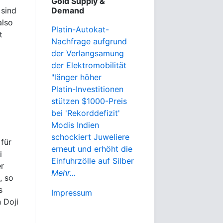
Gold Supply &
 sind
Demand
also
Platin-Autokat-
t
Nachfrage aufgrund
der Verlangsamung
der Elektromobilität
"länger höher
Platin-Investitionen
stützen $1000-Preis
bei 'Rekorddefizit'
Modis Indien
schockiert Juweliere
 für
erneut und erhöht die
i
Einfuhrzölle auf Silber
er
Mehr...
, so
s
Impressum
 Doji