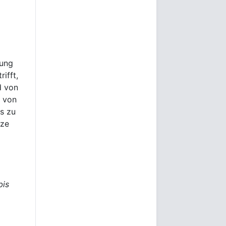
gung
ifft,
d von
g von
s zu
rze
bis