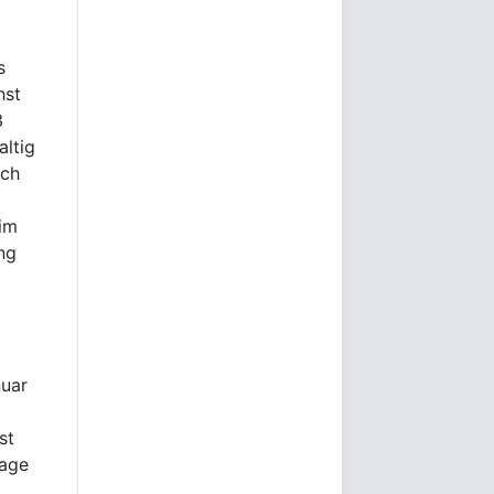
s
hst
3
altig
sch
 im
ng
nuar
st
lage