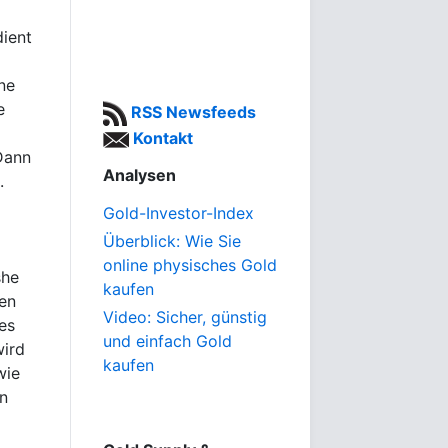
dient
ne
e
RSS Newsfeeds
Kontakt
Dann
Analysen
.
Gold-Investor-Index
Überblick: Wie Sie
online physisches Gold
she
kaufen
ten
Video: Sicher, günstig
es
und einfach Gold
wird
kaufen
wie
in