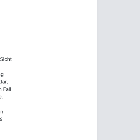
Sicht
ng
lar,
 Fall
e.
nn
%