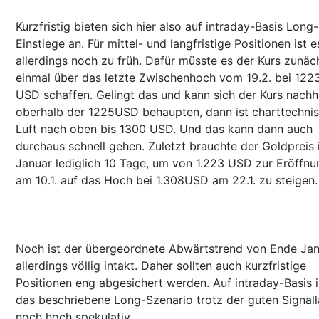
Kurzfristig bieten sich hier also auf intraday-Basis Long-
Einstiege an. Für mittel- und langfristige Positionen ist e
allerdings noch zu früh. Dafür müsste es der Kurs zunäc
einmal über das letzte Zwischenhoch vom 19.2. bei 122
USD schaffen. Gelingt das und kann sich der Kurs nachh
oberhalb der 1225USD behaupten, dann ist charttechni
Luft nach oben bis 1300 USD. Und das kann dann auch
durchaus schnell gehen. Zuletzt brauchte der Goldpreis
Januar lediglich 10 Tage, um von 1.223 USD zur Eröffnu
am 10.1. auf das Hoch bei 1.308USD am 22.1. zu steigen.
Noch ist der übergeordnete Abwärtstrend von Ende Ja
allerdings völlig intakt. Daher sollten auch kurzfristige
Positionen eng abgesichert werden. Auf intraday-Basis i
das beschriebene Long-Szenario trotz der guten Signal
noch hoch spekulativ.