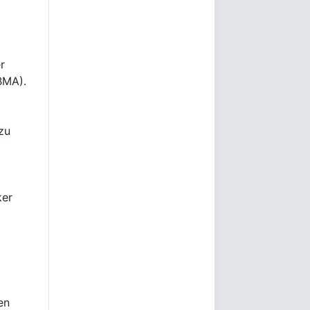
r
BMA).
zu
ker
en