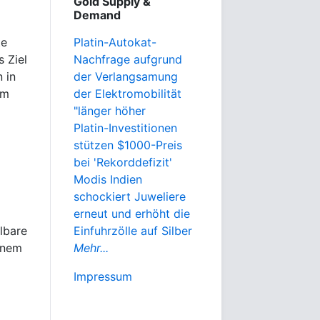
Gold Supply &
Demand
te
Platin-Autokat-
s Ziel
Nachfrage aufgrund
 in
der Verlangsamung
em
der Elektromobilität
"länger höher
Platin-Investitionen
stützen $1000-Preis
bei 'Rekorddefizit'
Modis Indien
schockiert Juweliere
erneut und erhöht die
lbare
Einfuhrzölle auf Silber
inem
Mehr...
Impressum