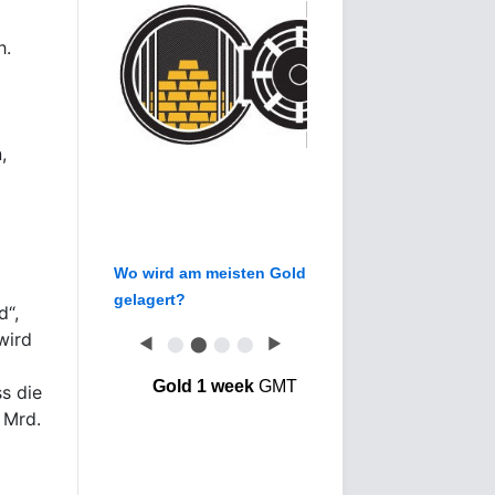
h.
,
Wo wird am meisten Gold
gelagert?
d“,
wird
◀
⬤
⬤
⬤
⬤
▶
Gold 1 week
GMT
s die
 Mrd.