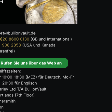
rt@bullionvault.de
0)20 8600 0130
(GB und International)
8-908-2858
(USA und Kanada
renfrei)
Rufen Sie uns über das Web an
äftszeiten:
 10:00-18:30 (MEZ) für Deutsch, Mo-Fr
 -20:30 für Englisch
rley Ltd T/A BullionVault
rtlands (7th Floor)
ersmith
on