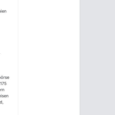
nien
r
börse
 175
ern
eisen
d,