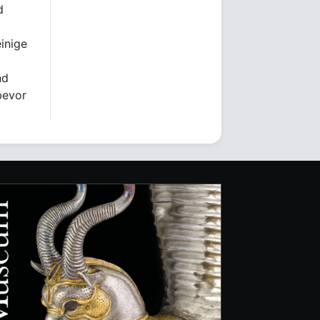
d
einige
nd
bevor