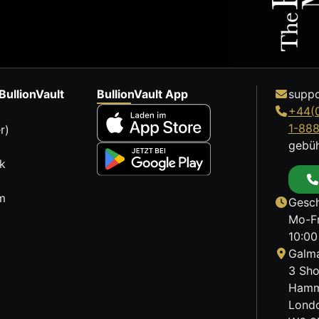
BullionVault
BullionVault App
suppo
+44(
1-88
r)
gebüh
k
m
Gesch
Mo-Fr
10:00
Galma
3 Sho
Hamm
Lond