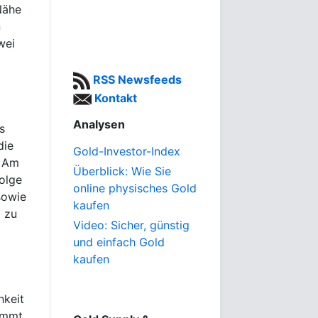
 Nähe
n
wei
RSS Newsfeeds
Kontakt
Analysen
s
die
Gold-Investor-Index
. Am
Überblick: Wie Sie
olge
online physisches Gold
sowie
kaufen
 zu
Video: Sicher, günstig
und einfach Gold
kaufen
hkeit
ommt.