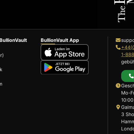
BullionVault
BullionVault App
suppo
+44(
1-88
r)
gebüh
k
m
Gesch
Mo-Fr
10:00
Galma
3 Sho
Hamm
Lond