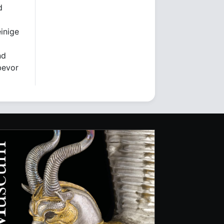
d
einige
nd
bevor