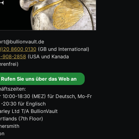
rt@bullionvault.de
0)20 8600 0130
(GB und International)
8-908-2858
(USA und Kanada
renfrei)
Rufen Sie uns über das Web an
äftszeiten:
 10:00-18:30 (MEZ) für Deutsch, Mo-Fr
 -20:30 für Englisch
rley Ltd T/A BullionVault
rtlands (7th Floor)
ersmith
on