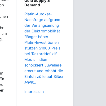
Gold Supply &
on
Demand
Platin-Autokat-
schen
Nachfrage aufgrund
der Verlangsamung
hr
der Elektromobilität
t um
"länger höher
g.
Platin-Investitionen
stützen $1000-Preis
bei 'Rekorddefizit'
Modis Indien
schockiert Juweliere
erneut und erhöht die
Am
Einfuhrzölle auf Silber
für
Mehr...
zu
er
Impressum