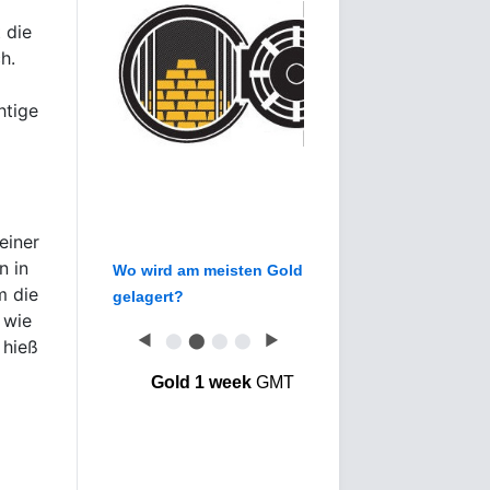
 die
h.
htige
einer
n in
Wo wird am meisten Gold
m die
gelagert?
 wie
◀
⬤
⬤
⬤
⬤
▶
 hieß
Gold 1 week
GMT