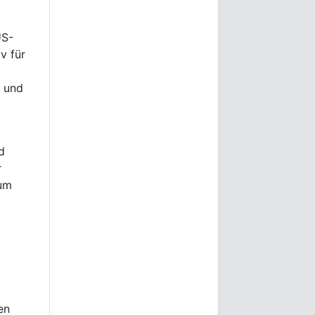
US-
v für
d und
d
r
zum
en