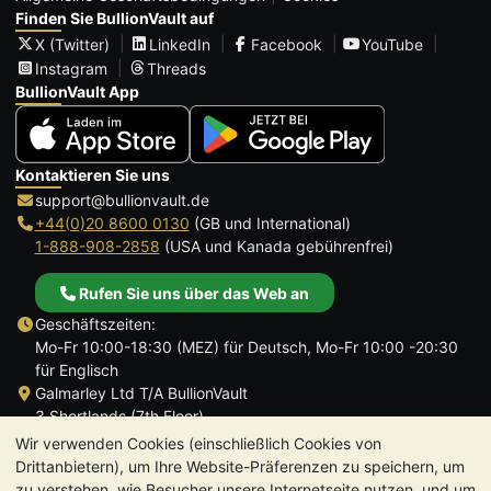
Finden Sie BullionVault auf
X (Twitter)
LinkedIn
Facebook
YouTube
Instagram
Threads
BullionVault App
Kontaktieren Sie uns
support@bullionvault.de
+44(0)20 8600 0130
(GB und International)
1-888-908-2858
(USA und Kanada gebührenfrei)
Rufen Sie uns über das Web an
Geschäftszeiten:
Mo-Fr 10:00-18:30 (MEZ) für Deutsch, Mo-Fr 10:00 -20:30
für Englisch
Galmarley Ltd T/A BullionVault
3 Shortlands (7th Floor)
Hammersmith
Wir verwenden Cookies (einschließlich Cookies von
London
Drittanbietern), um Ihre Website-Präferenzen zu speichern, um
W6 8DA
zu verstehen, wie Besucher unsere Internetseite nutzen, und um